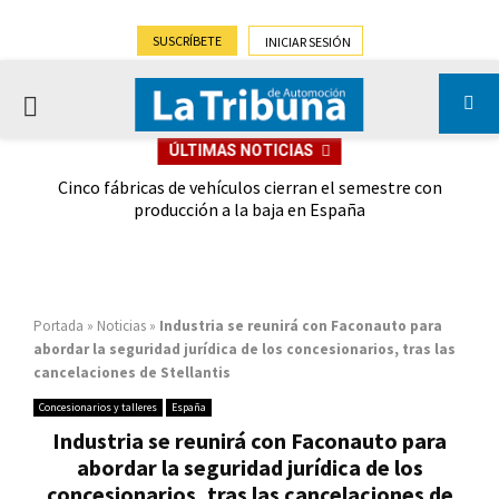
SUSCRÍBETE
INICIAR SESIÓN
PRIMARY
ÚLTIMAS NOTICIAS
MENU
 las
Cinco fábricas de vehículos cierran el semestre con
G
ión
producción a la baja en España
Portada
»
Noticias
»
Industria se reunirá con Faconauto para
abordar la seguridad jurídica de los concesionarios, tras las
cancelaciones de Stellantis
Concesionarios y talleres
España
Industria se reunirá con Faconauto para
abordar la seguridad jurídica de los
concesionarios, tras las cancelaciones de