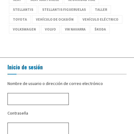
STELLANTIS
STELLANTIS FIGUERUELAS
TALLER
TOYOTA
VEHÍCULO DE OCASIÓN
VEHÍCULO ELÉCTRICO
VOLKSWAGEN
VOLVO
VW NAVARRA
ŠKODA
Inicio de sesión
Nombre de usuario o dirección de correo electrónico
Contraseña