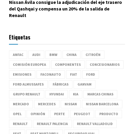
Nissan Ávila consigue la adjudicación del eje trasero
del Qashqai y compensa un 20% de la salida de
Renault
Etiquetas
ANFAC
AUDI
BMW
CHINA
CITROËN
COMISIÓN EUROPEA
COMPONENTES
CONCESIONARIOS
EMISIONES
FACONAUTO
FIAT
FORD
FORD ALMUSSAFES
FÁBRICAS
GANVAM
GRUPO RENAULT
HYUNDAI
KIA
MARCAS CHINAS
MERCADO
MERCEDES
NISSAN
NISSAN BARCELONA
OPEL
OPINIÓN
PERTE
PEUGEOT
PRODUCTO
RENAULT
RENAULT PALENCIA
RENAULT VALLADOLID
SEAT
SEAT MARTORELL
SEGURIDAD VIAL