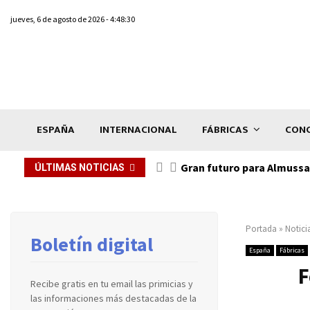
jueves, 6 de agosto de 2026 - 4:48:30
ESPAÑA
INTERNACIONAL
FÁBRICAS
CONC
Gran futuro para Almussaf
ÚLTIMAS NOTICIAS
Portada
»
Notici
Boletín digital
España
Fábricas
F
Recibe gratis en tu email las primicias y
las informaciones más destacadas de la