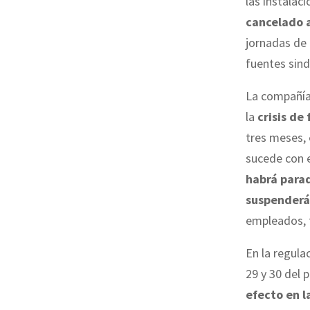
las instalac
cancelado a
jornadas de 
fuentes sind
La compañía
la
crisis de
tres meses,
sucede con e
habrá para
suspenderá
empleados, f
En la regula
29 y 30 del 
efecto
en l