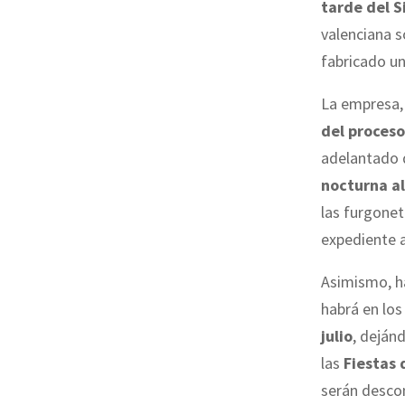
tarde del S
valenciana s
fabricado u
La empresa,
del proceso
adelantado
nocturna a
las furgonet
expediente a
Asimismo, h
habrá en los
julio
, deján
las
Fiestas 
serán desco