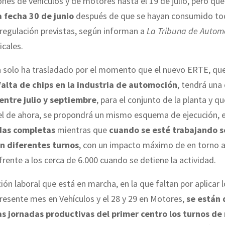
iones de vehículos y de motores hasta el 19 de julio, pero qu
 fecha 30 de junio
después de que se hayan consumido to
regulación previstas, según informan a
La Tribuna de Autom
icales.
 solo ha trasladado por el momento que el nuevo ERTE, qu
 falta de chips en la industria de automoción
, tendrá una
entre julio y septiembre
, para el conjunto de la planta y q
l de ahora, se propondrá un mismo esquema de ejecución, es
das completas
mientras que
cuando se esté trabajando s
n diferentes turnos
, con un impacto máximo de en torno a
rente a los cerca de 6.000 cuando se detiene la actividad.
ción laboral que está en marcha, en la que faltan por aplicar l
presente mes en Vehículos y el 28 y 29 en Motores,
se están 
as jornadas productivas del primer centro los turnos de