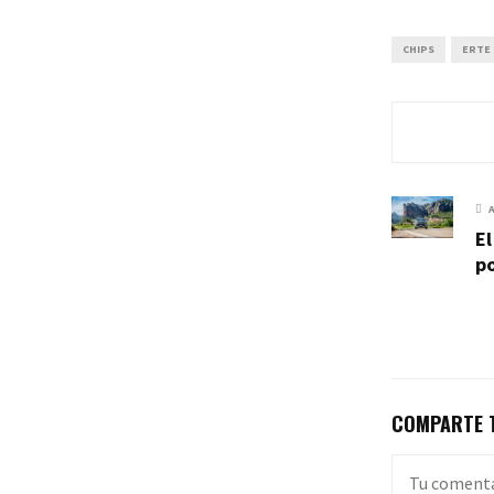
CHIPS
ERTE
El
po
COMPARTE T