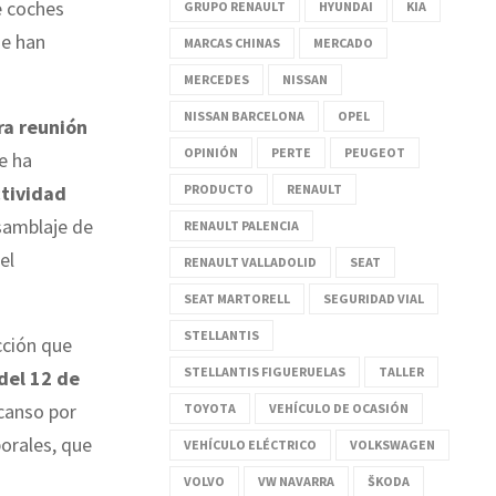
e coches
GRUPO RENAULT
HYUNDAI
KIA
se han
MARCAS CHINAS
MERCADO
MERCEDES
NISSAN
NISSAN BARCELONA
OPEL
ra reunión
OPINIÓN
PERTE
PEUGEOT
ue ha
PRODUCTO
RENAULT
ctividad
nsamblaje de
RENAULT PALENCIA
el
RENAULT VALLADOLID
SEAT
SEAT MARTORELL
SEGURIDAD VIAL
STELLANTIS
cción que
STELLANTIS FIGUERUELAS
TALLER
el 12 de
scanso por
TOYOTA
VEHÍCULO DE OCASIÓN
borales, que
VEHÍCULO ELÉCTRICO
VOLKSWAGEN
VOLVO
VW NAVARRA
ŠKODA