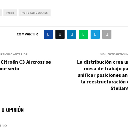
FORD
FORD ALMUSSAFES
COMPARTIR
ARTÍCULO ANTERIOR
SIGUIENTE ARTÍCUL
 Citroën C3 Aircross se
La distribución crea 
ne serio
mesa de trabajo pa
unificar posiciones a
la reestructuración
Stellan
U OPINIÓN