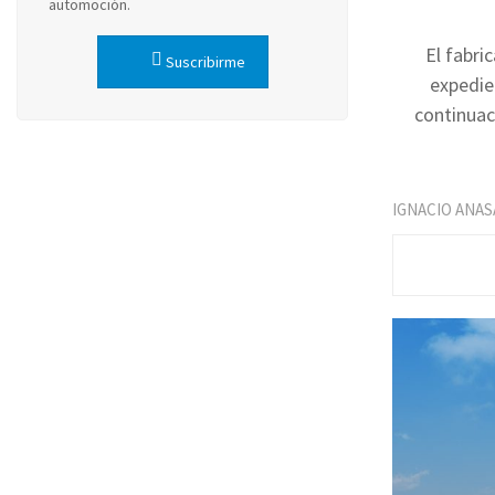
automoción.
El fabri
Suscribirme
expedie
continuac
IGNACIO ANAS