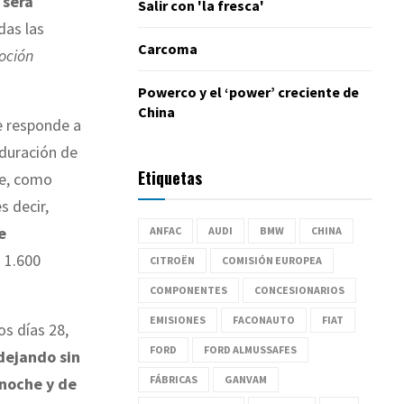
e
será
Salir con 'la fresca'
das las
Carcoma
oción
Powerco y el ‘power’ creciente de
China
e responde a
 duración de
Etiquetas
ue, como
 decir,
e
ANFAC
AUDI
BMW
CHINA
 1.600
CITROËN
COMISIÓN EUROPEA
COMPONENTES
CONCESIONARIOS
EMISIONES
FACONAUTO
FIAT
os días 28,
FORD
FORD ALMUSSAFES
dejando sin
FÁBRICAS
GANVAM
 noche y de