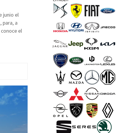
 junio el
 para, a
 conoce el