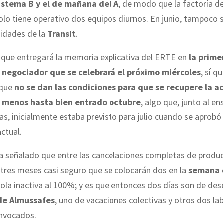
istema B y el de mañana del A
, de modo que la factoría d
olo tiene operativo dos equipos diurnos. En junio, tampoco 
nidades de la
Transit
.
 que entregará la memoria explicativa del ERTE en
la prime
 negociador que se celebrará el próximo miércoles
, sí q
 que
no se dan las condiciones para que se recupere la a
l menos hasta bien entrado octubre
, algo que, junto al e
as, inicialmente estaba previsto para julio cuando se aprobó 
ctual.
a señalado que entre las cancelaciones completas de produ
 tres meses casi seguro que se colocarán dos en la
semana d
dola inactiva al 100%; y es que entonces dos días son de de
de Almussafes
, uno de vacaciones colectivas y otros dos la
nvocados.