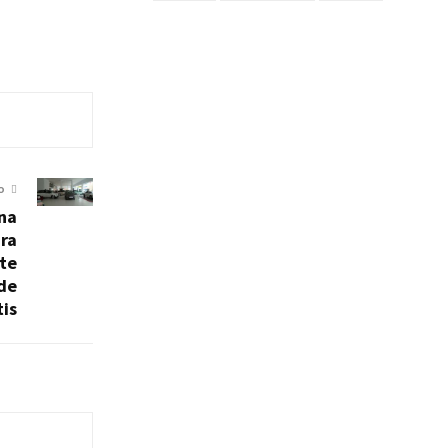
O
una
ra
nte
 de
tis