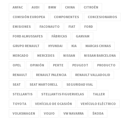
ANFAC
AUDI
BMW
CHINA
CITROËN
COMISIÓN EUROPEA
COMPONENTES
CONCESIONARIOS
EMISIONES
FACONAUTO
FIAT
FORD
FORD ALMUSSAFES
FÁBRICAS
GANVAM
GRUPO RENAULT
HYUNDAI
KIA
MARCAS CHINAS
MERCADO
MERCEDES
NISSAN
NISSAN BARCELONA
OPEL
OPINIÓN
PERTE
PEUGEOT
PRODUCTO
RENAULT
RENAULT PALENCIA
RENAULT VALLADOLID
SEAT
SEAT MARTORELL
SEGURIDAD VIAL
STELLANTIS
STELLANTIS FIGUERUELAS
TALLER
TOYOTA
VEHÍCULO DE OCASIÓN
VEHÍCULO ELÉCTRICO
VOLKSWAGEN
VOLVO
VW NAVARRA
ŠKODA