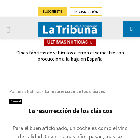
SUSCRÍBETE
INICIAR SESIÓN
PRIMARY
ÚLTIMAS NOTICIAS
MENU
 las
Cinco fábricas de vehículos cierran el semestre con
G
ión
producción a la baja en España
Portada
»
Noticias
»
La resurrección de los clásicos
General
La resurrección de los clásicos
Para el buen aficionado, un coche es como el vino
de calidad. Cuantos más años pasan, más se