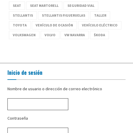
SEAT
SEAT MARTORELL
SEGURIDAD VIAL
STELLANTIS
STELLANTIS FIGUERUELAS
TALLER
TOYOTA
VEHÍCULO DE OCASIÓN
VEHÍCULO ELÉCTRICO
VOLKSWAGEN
VOLVO
VW NAVARRA
ŠKODA
Inicio de sesión
Nombre de usuario o dirección de correo electrónico
Contraseña