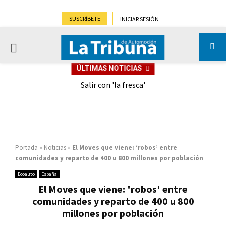
SUSCRÍBETE
INICIAR SESIÓN
PRIMARY
ÚLTIMAS NOTICIAS
MENU
eely
Salir con 'la fresca'
Portada
»
Noticias
»
El Moves que viene: ‘robos’ entre
comunidades y reparto de 400 u 800 millones por población
Ecoauto
España
El Moves que viene: 'robos' entre
comunidades y reparto de 400 u 800
millones por población