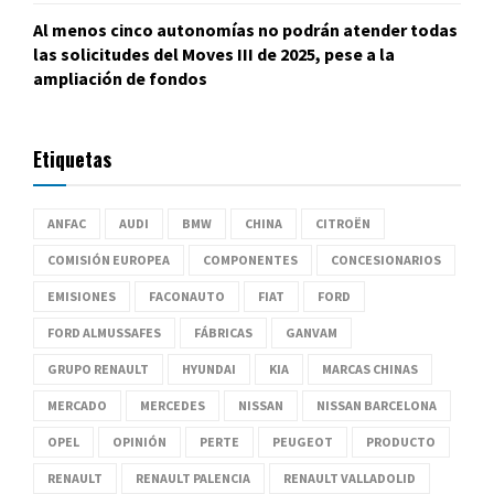
Al menos cinco autonomías no podrán atender todas
las solicitudes del Moves III de 2025, pese a la
ampliación de fondos
Etiquetas
ANFAC
AUDI
BMW
CHINA
CITROËN
COMISIÓN EUROPEA
COMPONENTES
CONCESIONARIOS
EMISIONES
FACONAUTO
FIAT
FORD
FORD ALMUSSAFES
FÁBRICAS
GANVAM
GRUPO RENAULT
HYUNDAI
KIA
MARCAS CHINAS
MERCADO
MERCEDES
NISSAN
NISSAN BARCELONA
OPEL
OPINIÓN
PERTE
PEUGEOT
PRODUCTO
RENAULT
RENAULT PALENCIA
RENAULT VALLADOLID