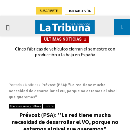
SUSCRÍBETE
INICIAR SESIÓN
PRIMARY
ÚLTIMAS NOTICIAS
MENU
 las
Cinco fábricas de vehículos cierran el semestre con
G
ión
producción a la baja en España
Portada
»
Noticias
»
Prévost (PSA): "La red tiene mucha
necesidad de desarrollar el VO, porque no estamos al nivel
que queremos"
Concesionarios y talleres
España
Prévost (PSA): "La red tiene mucha
necesidad de desarrollar el VO, porque no
estamos al nivel que queremos"