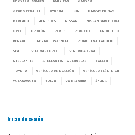
FORD ALMUSSAFES
FÁBRICAS
GANVAM
GRUPO RENAULT
HYUNDAI
KIA
MARCAS CHINAS
MERCADO
MERCEDES
NISSAN
NISSAN BARCELONA
OPEL
OPINIÓN
PERTE
PEUGEOT
PRODUCTO
RENAULT
RENAULT PALENCIA
RENAULT VALLADOLID
SEAT
SEAT MARTORELL
SEGURIDAD VIAL
STELLANTIS
STELLANTIS FIGUERUELAS
TALLER
TOYOTA
VEHÍCULO DE OCASIÓN
VEHÍCULO ELÉCTRICO
VOLKSWAGEN
VOLVO
VW NAVARRA
ŠKODA
Inicio de sesión