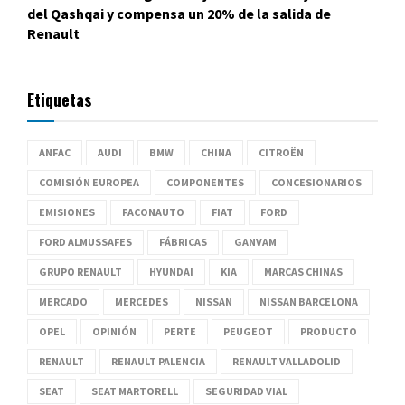
del Qashqai y compensa un 20% de la salida de
Renault
Etiquetas
ANFAC
AUDI
BMW
CHINA
CITROËN
COMISIÓN EUROPEA
COMPONENTES
CONCESIONARIOS
EMISIONES
FACONAUTO
FIAT
FORD
FORD ALMUSSAFES
FÁBRICAS
GANVAM
GRUPO RENAULT
HYUNDAI
KIA
MARCAS CHINAS
MERCADO
MERCEDES
NISSAN
NISSAN BARCELONA
OPEL
OPINIÓN
PERTE
PEUGEOT
PRODUCTO
RENAULT
RENAULT PALENCIA
RENAULT VALLADOLID
SEAT
SEAT MARTORELL
SEGURIDAD VIAL