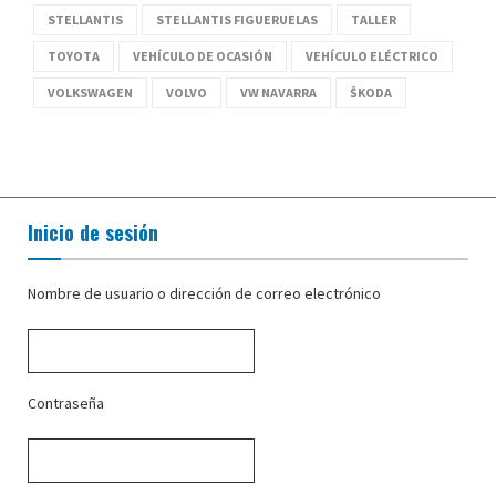
STELLANTIS
STELLANTIS FIGUERUELAS
TALLER
TOYOTA
VEHÍCULO DE OCASIÓN
VEHÍCULO ELÉCTRICO
VOLKSWAGEN
VOLVO
VW NAVARRA
ŠKODA
Inicio de sesión
Nombre de usuario o dirección de correo electrónico
Contraseña