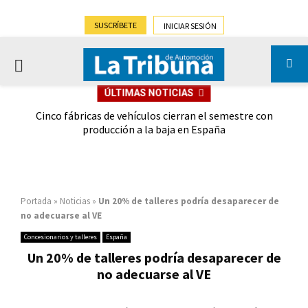
SUSCRÍBETE
INICIAR SESIÓN
PRIMARY
ÚLTIMAS NOTICIAS
MENU
 las
Cinco fábricas de vehículos cierran el semestre con
G
ión
producción a la baja en España
Portada
»
Noticias
»
Un 20% de talleres podría desaparecer de
no adecuarse al VE
Concesionarios y talleres
España
Un 20% de talleres podría desaparecer de
no adecuarse al VE