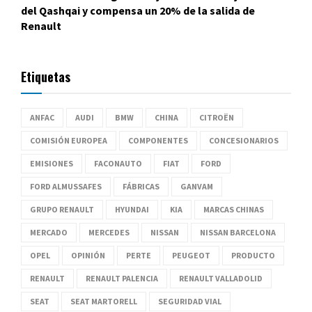
del Qashqai y compensa un 20% de la salida de
Renault
Etiquetas
ANFAC
AUDI
BMW
CHINA
CITROËN
COMISIÓN EUROPEA
COMPONENTES
CONCESIONARIOS
EMISIONES
FACONAUTO
FIAT
FORD
FORD ALMUSSAFES
FÁBRICAS
GANVAM
GRUPO RENAULT
HYUNDAI
KIA
MARCAS CHINAS
MERCADO
MERCEDES
NISSAN
NISSAN BARCELONA
OPEL
OPINIÓN
PERTE
PEUGEOT
PRODUCTO
RENAULT
RENAULT PALENCIA
RENAULT VALLADOLID
SEAT
SEAT MARTORELL
SEGURIDAD VIAL