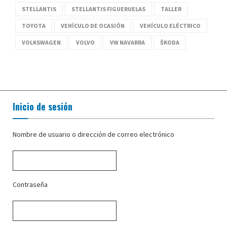
STELLANTIS
STELLANTIS FIGUERUELAS
TALLER
TOYOTA
VEHÍCULO DE OCASIÓN
VEHÍCULO ELÉCTRICO
VOLKSWAGEN
VOLVO
VW NAVARRA
ŠKODA
Inicio de sesión
Nombre de usuario o dirección de correo electrónico
Contraseña