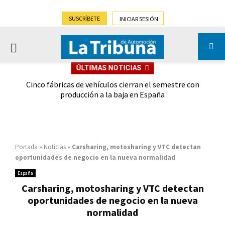
SUSCRÍBETE
INICIAR SESIÓN
PRIMARY
ÚLTIMAS NOTICIAS
MENU
 las
Cinco fábricas de vehículos cierran el semestre con
G
ión
producción a la baja en España
Portada
»
Noticias
»
Carsharing, motosharing y VTC detectan
oportunidades de negocio en la nueva normalidad
España
Carsharing, motosharing y VTC detectan
oportunidades de negocio en la nueva
normalidad