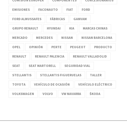
COMISIÓN EUROPEA
COMPONENTES
CONCESIONARIOS
EMISIONES
FACONAUTO
FIAT
FORD
FORD ALMUSSAFES
FÁBRICAS
GANVAM
GRUPO RENAULT
HYUNDAI
KIA
MARCAS CHINAS
MERCADO
MERCEDES
NISSAN
NISSAN BARCELONA
OPEL
OPINIÓN
PERTE
PEUGEOT
PRODUCTO
RENAULT
RENAULT PALENCIA
RENAULT VALLADOLID
SEAT
SEAT MARTORELL
SEGURIDAD VIAL
STELLANTIS
STELLANTIS FIGUERUELAS
TALLER
TOYOTA
VEHÍCULO DE OCASIÓN
VEHÍCULO ELÉCTRICO
VOLKSWAGEN
VOLVO
VW NAVARRA
ŠKODA