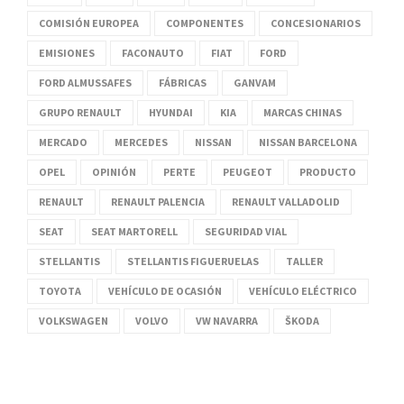
COMISIÓN EUROPEA
COMPONENTES
CONCESIONARIOS
EMISIONES
FACONAUTO
FIAT
FORD
FORD ALMUSSAFES
FÁBRICAS
GANVAM
GRUPO RENAULT
HYUNDAI
KIA
MARCAS CHINAS
MERCADO
MERCEDES
NISSAN
NISSAN BARCELONA
OPEL
OPINIÓN
PERTE
PEUGEOT
PRODUCTO
RENAULT
RENAULT PALENCIA
RENAULT VALLADOLID
SEAT
SEAT MARTORELL
SEGURIDAD VIAL
STELLANTIS
STELLANTIS FIGUERUELAS
TALLER
TOYOTA
VEHÍCULO DE OCASIÓN
VEHÍCULO ELÉCTRICO
VOLKSWAGEN
VOLVO
VW NAVARRA
ŠKODA