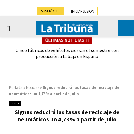
SUSCRÍBETE
INICIAR SESIÓN
PRIMARY
ÚLTIMAS NOTICIAS
MENU
 las
Cinco fábricas de vehículos cierran el semestre con
G
ión
producción a la baja en España
Portada
»
Noticias
»
Signus reducirá las tasas de reciclaje de
neumáticos un 4,73% a partir de julio
España
Signus reducirá las tasas de reciclaje de
neumáticos un 4,73% a partir de julio