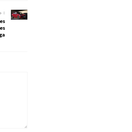
O
es
nes
uga