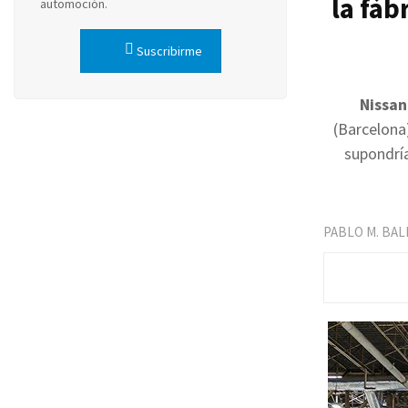
la fáb
automoción.
Suscribirme
Nissan
(Barcelona
supondrí
PABLO M. BA