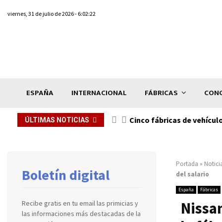
viernes, 31 de julio de 2026 - 6:02:22
ESPAÑA
INTERNACIONAL
FÁBRICAS
CONC
n de...
Cinco fábricas de vehícul
ÚLTIMAS NOTICIAS
Portada
»
Notici
Boletín digital
del salario
España
Fábricas
Nissan
Recibe gratis en tu email las primicias y
las informaciones más destacadas de la