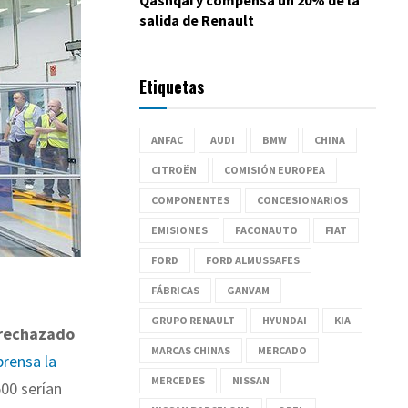
salida de Renault
Etiquetas
ANFAC
AUDI
BMW
CHINA
CITROËN
COMISIÓN EUROPEA
COMPONENTES
CONCESIONARIOS
EMISIONES
FACONAUTO
FIAT
FORD
FORD ALMUSSAFES
FÁBRICAS
GANVAM
GRUPO RENAULT
HYUNDAI
KIA
 rechazado
MARCAS CHINAS
MERCADO
prensa la
MERCEDES
NISSAN
0 serían