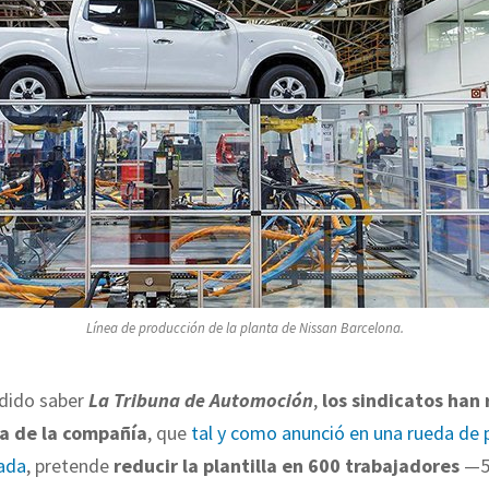
Línea de producción de la planta de Nissan Barcelona.
dido saber
La Tribuna de Automoción
,
los sindicatos han
a de la compañía
, que
tal y como anunció en una rueda de 
ada
, pretende
reducir la plantilla en 600 trabajadores
—50