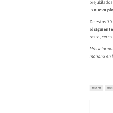
prejubilados
la
nueva pla
De estos 70 
el
siguiente
resto, cerca
Más informac
mañana en lo
NISSAN
NIS