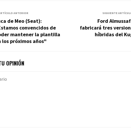
ARTÍCULO ANTERIOR
SIGUIENTE ARTÍCUL
ca de Meo (Seat):
Ford Almussaf
Estamos convencidos de
fabricará tres versio
der mantener la plantilla
híbridas del K
 los próximos años"
U OPINIÓN