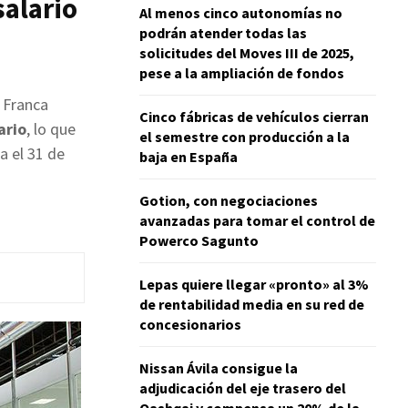
salario
Al menos cinco autonomías no
podrán atender todas las
solicitudes del Moves III de 2025,
pese a la ampliación de fondos
 Franca
Cinco fábricas de vehículos cierran
ario
, lo que
el semestre con producción a la
a el 31 de
baja en España
Gotion, con negociaciones
avanzadas para tomar el control de
Powerco Sagunto
Lepas quiere llegar «pronto» al 3%
de rentabilidad media en su red de
concesionarios
Nissan Ávila consigue la
adjudicación del eje trasero del
Qashqai y compensa un 20% de la