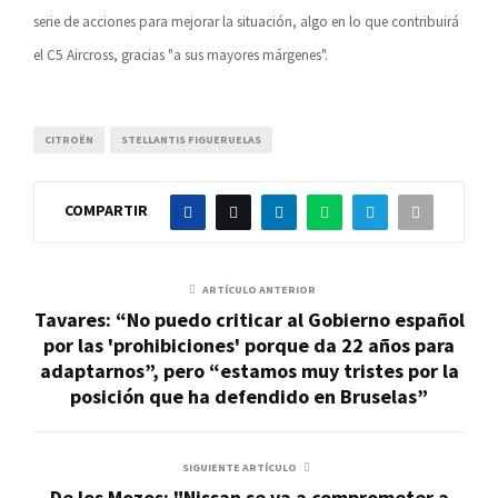
serie de acciones para mejorar la situación, algo en lo que contribuirá
el C5 Aircross, gracias "a sus mayores márgenes".
CITROËN
STELLANTIS FIGUERUELAS
COMPARTIR
ARTÍCULO ANTERIOR
Tavares: “No puedo criticar al Gobierno español
por las 'prohibiciones' porque da 22 años para
adaptarnos”, pero “estamos muy tristes por la
posición que ha defendido en Bruselas”
SIGUIENTE ARTÍCULO
De los Mozos: "Nissan se va a comprometer a