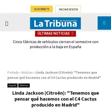
SUSCRÍBETE
INICIAR SESIÓN
PRIMARY
ÚLTIMAS NOTICIAS
MENU
 las
Cinco fábricas de vehículos cierran el semestre con
G
ión
producción a la baja en España
Portada
»
Noticias
»
Linda Jackson (Citroën): "Tenemos que
pensar qué hacemos con el C4 Cactus producido en Madrid"
España
Fábricas
Linda Jackson (Citroën): "Tenemos que
pensar qué hacemos con el C4 Cactus
producido en Madrid"