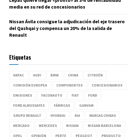
Lepas quiere llegar «pronto» al 3% de rentabilidad
media en su red de concesionarios
Nissan Ávila consigue la adjudicación del eje trasero
del Qashqai y compensa un 20% de la salida de
Renault
Etiquetas
ANFAC
AUDI
BMW
CHINA
CITROËN
COMISIÓN EUROPEA
COMPONENTES
CONCESIONARIOS
EMISIONES
FACONAUTO
FIAT
FORD
FORD ALMUSSAFES
FÁBRICAS
GANVAM
GRUPO RENAULT
HYUNDAI
KIA
MARCAS CHINAS
MERCADO
MERCEDES
NISSAN
NISSAN BARCELONA
OPEL
OPINIÓN
PERTE
PEUGEOT
PRODUCTO