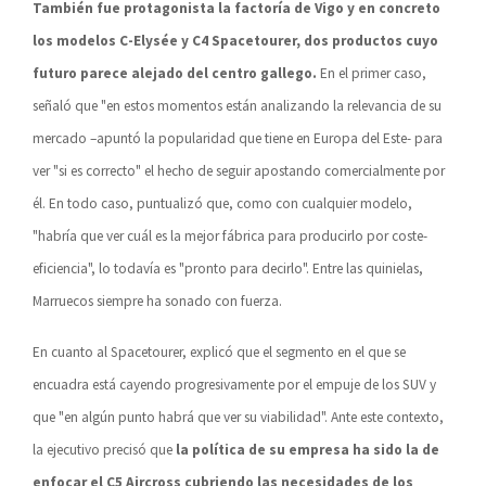
También fue protagonista la factoría de Vigo y en concreto
los modelos C-Elysée y C4 Spacetourer, dos productos cuyo
futuro parece alejado del centro gallego.
En el primer caso,
señaló que "en estos momentos están analizando la relevancia de su
mercado –apuntó la popularidad que tiene en Europa del Este- para
ver "si es correcto" el hecho de seguir apostando comercialmente por
él. En todo caso, puntualizó que, como con cualquier modelo,
"habría que ver cuál es la mejor fábrica para producirlo por coste-
eficiencia", lo todavía es "pronto para decirlo". Entre las quinielas,
Marruecos siempre ha sonado con fuerza.
En cuanto al Spacetourer, explicó que el segmento en el que se
encuadra está cayendo progresivamente por el empuje de los SUV y
que "en algún punto habrá que ver su viabilidad". Ante este contexto,
la ejecutivo precisó que
la política de su empresa ha sido la de
enfocar el C5 Aircross cubriendo las necesidades de los