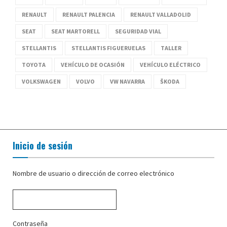
RENAULT
RENAULT PALENCIA
RENAULT VALLADOLID
SEAT
SEAT MARTORELL
SEGURIDAD VIAL
STELLANTIS
STELLANTIS FIGUERUELAS
TALLER
TOYOTA
VEHÍCULO DE OCASIÓN
VEHÍCULO ELÉCTRICO
VOLKSWAGEN
VOLVO
VW NAVARRA
ŠKODA
Inicio de sesión
Nombre de usuario o dirección de correo electrónico
Contraseña