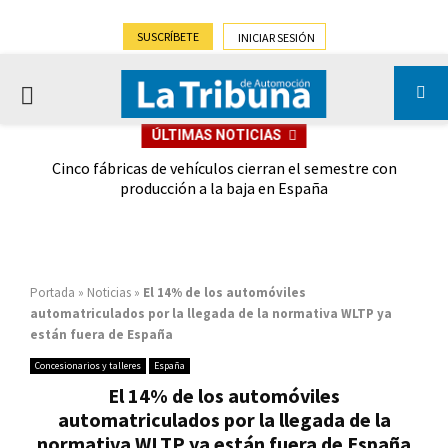
SUSCRÍBETE
INICIAR SESIÓN
PRIMARY
ÚLTIMAS NOTICIAS
MENU
 las
Cinco fábricas de vehículos cierran el semestre con
G
ión
producción a la baja en España
Portada
»
Noticias
»
El 14% de los automóviles
automatriculados por la llegada de la normativa WLTP ya
están fuera de España
Concesionarios y talleres
España
El 14% de los automóviles
automatriculados por la llegada de la
normativa WLTP ya están fuera de España