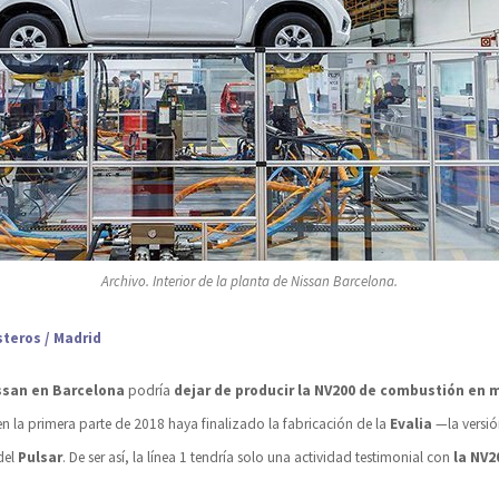
Archivo. Interior de la planta de Nissan Barcelona.
steros / Madrid
ssan en Barcelona
podría
dejar de producir la NV200 de combustión en 
n la primera parte de 2018 haya finalizado la fabricación de la
Evalia
—la versió
del
Pulsar
. De ser así, la línea 1 tendría solo una actividad testimonial con
la NV2