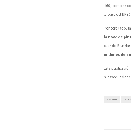
H60, como se con
la base del NP30
Por otro lado, l
la nave de pin
cuando Bruselas o
millones de e
Esta publicación
ni especulacione
NISSAN
NIS