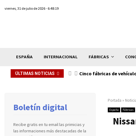
viernes, 31 de julio de 2026 - 6:48:19
ESPAÑA
INTERNACIONAL
FÁBRICAS
CONC
n de...
Cinco fábricas de vehícul
ÚLTIMAS NOTICIAS
Portada
»
Notici
Boletín digital
España
Fábricas
Nissa
Recibe gratis en tu email las primicias y
las informaciones más destacadas de la