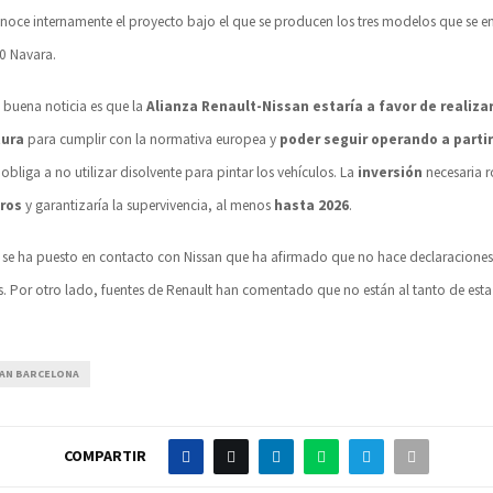
oce internamente el proyecto bajo el que se producen los tres modelos que se 
0 Navara.
a buena noticia es que la
Alianza Renault-Nissan estaría a favor de realizar
tura
para cumplir con la normativa europea y
poder seguir operando a partir
bliga a no utilizar disolvente para pintar los vehículos. La
inversión
necesaria r
uros
y garantizaría la supervivencia, al menos
hasta 2026
.
 se ha puesto en contacto con Nissan que ha afirmado que no hace declaracione
s. Por otro lado, fuentes de Renault han comentado que no están al tanto de esta
SAN BARCELONA
COMPARTIR