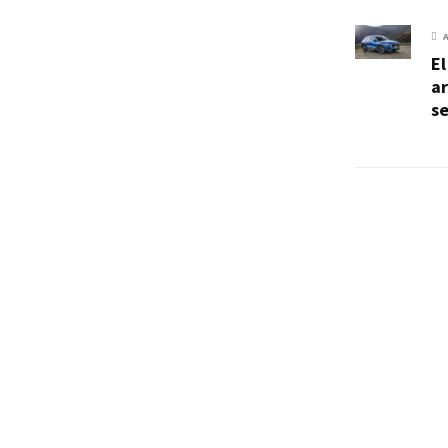
El
a
s