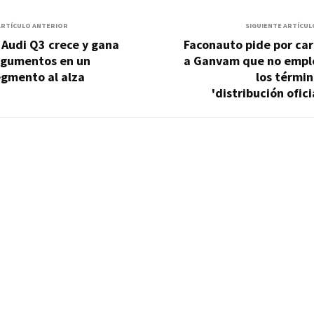
ARTÍCULO ANTERIOR
SIGUIENTE ARTÍCUL
 Audi Q3 crece y gana
Faconauto pide por ca
rgumentos en un
a Ganvam que no empl
egmento al alza
los térmi
'distribución ofici