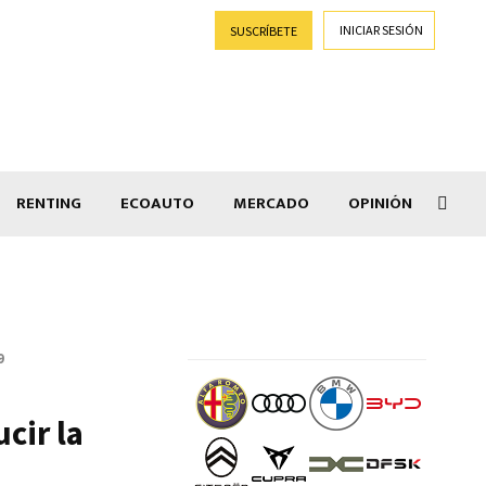
INICIAR SESIÓN
SUSCRÍBETE
RENTING
ECOAUTO
MERCADO
OPINIÓN
Goti
9
cir la