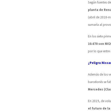
Según fuentes de
planta de Rena
(abril de 2018-m
sumaría al provo
En los siete pri
10.670 son NV2
por lo que entr
¿Peligra Nissa
Además de los ve
barcelonés se fab
Mercedes (Cla
En 2019, de volu
el futuro de la