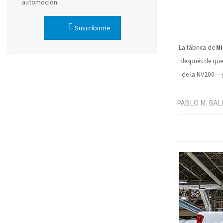
automoción.
Suscribirme
La fábrica de
Ni
después de que 
de la NV200— 
PABLO M. BA