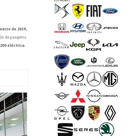
marzo de 2019
,
ón de pasajeros
200 eléctrica
.