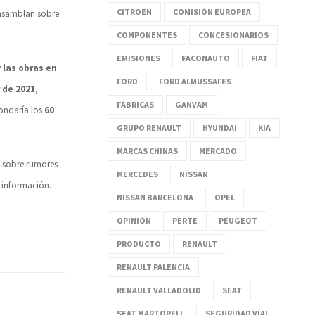
CITROËN
COMISIÓN EUROPEA
ensamblan sobre
COMPONENTES
CONCESIONARIOS
EMISIONES
FACONAUTO
FIAT
 las obras en
FORD
FORD ALMUSSAFES
 de 2021
,
FÁBRICAS
GANVAM
ondaría los
60
GRUPO RENAULT
HYUNDAI
KIA
MARCAS CHINAS
MERCADO
s sobre rumores
MERCEDES
NISSAN
 información.
NISSAN BARCELONA
OPEL
OPINIÓN
PERTE
PEUGEOT
PRODUCTO
RENAULT
RENAULT PALENCIA
RENAULT VALLADOLID
SEAT
SEAT MARTORELL
SEGURIDAD VIAL