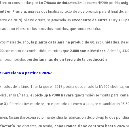
l sector consultadas por
La Tribuna de Automoción
, la nueva NV200 podría
asig
ult en Francia
, una vez que finalice su ciclo de vida previsto para el final del a
arzo de 2019). Si esto ocurre, se generaría un
excedente de entre 150 y 400 p
cado por el cese de los otros dos modelos, que ronda esa cifra.
meros meses del año,
la planta catalana ha producido 60.750 unidades
. De e
00
con motor de combustión, mientras que
2.880 son eléctricas
. Además,
11.
e ambos modelos
perderían más de un tercio de la producción
.
n Barcelona a partir de 2026?
hículos de la Línea 1, en la que en 2019 podría quedar solo la NV200 eléctrica, en
rica, en la Línea 2,
el pick-up NP300 Navara
que también se monta para
Renau
se X)
. Entre los tres modelos, en el periodo de enero a julio, se ensamblaron 35.
men, Nissan Barcelona solo mantendría la fabricación del pick-up lo que pondrí
 factoría
. No obstante, en teoría,
Zona Franca tiene contrato hasta 2026
pa