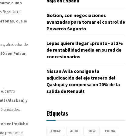
baja en España
narse a una
ño fiscal 2018
Gotion, con negociaciones
ersonas
, que se
avanzadas para tomar el control de
Powerco Sagunto
Lepas quiere llegar «pronto» al 3%
llas, alrededor de
de rentabilidad media en su red de
090 son Pulsar
,
concesionarios
Nissan Ávila consigue la
adjudicación del eje trasero del
Qashqai y compensa un 20% de la
salida de Renault
 el centro
lt (Alaskan) y
500 unidades.
Etiquetas
a
en entredicho
ANFAC
AUDI
BMW
CHINA
ra producir el