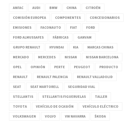
ANFAC
AUDI
BMW
CHINA
CITROËN
COMISIÓN EUROPEA
COMPONENTES
CONCESIONARIOS
EMISIONES
FACONAUTO
FIAT
FORD
FORD ALMUSSAFES
FÁBRICAS
GANVAM
GRUPO RENAULT
HYUNDAI
KIA
MARCAS CHINAS
MERCADO
MERCEDES
NISSAN
NISSAN BARCELONA
OPEL
OPINIÓN
PERTE
PEUGEOT
PRODUCTO
RENAULT
RENAULT PALENCIA
RENAULT VALLADOLID
SEAT
SEAT MARTORELL
SEGURIDAD VIAL
STELLANTIS
STELLANTIS FIGUERUELAS
TALLER
TOYOTA
VEHÍCULO DE OCASIÓN
VEHÍCULO ELÉCTRICO
VOLKSWAGEN
VOLVO
VW NAVARRA
ŠKODA