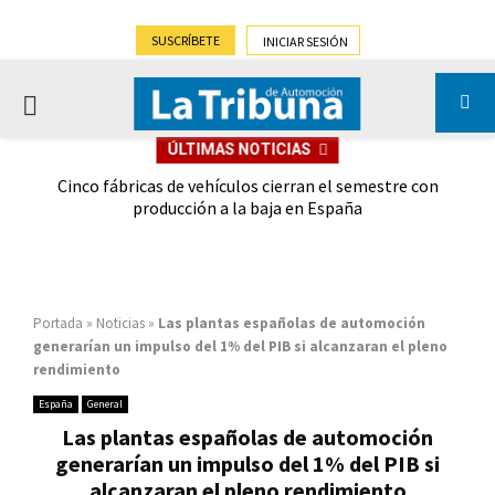
SUSCRÍBETE
INICIAR SESIÓN
PRIMARY
ÚLTIMAS NOTICIAS
MENU
 las
Cinco fábricas de vehículos cierran el semestre con
G
ión
producción a la baja en España
Portada
»
Noticias
»
Las plantas españolas de automoción
generarían un impulso del 1% del PIB si alcanzaran el pleno
rendimiento
España
General
Las plantas españolas de automoción
generarían un impulso del 1% del PIB si
alcanzaran el pleno rendimiento