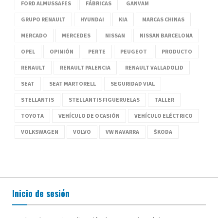
FORD ALMUSSAFES
FÁBRICAS
GANVAM
GRUPO RENAULT
HYUNDAI
KIA
MARCAS CHINAS
MERCADO
MERCEDES
NISSAN
NISSAN BARCELONA
OPEL
OPINIÓN
PERTE
PEUGEOT
PRODUCTO
RENAULT
RENAULT PALENCIA
RENAULT VALLADOLID
SEAT
SEAT MARTORELL
SEGURIDAD VIAL
STELLANTIS
STELLANTIS FIGUERUELAS
TALLER
TOYOTA
VEHÍCULO DE OCASIÓN
VEHÍCULO ELÉCTRICO
VOLKSWAGEN
VOLVO
VW NAVARRA
ŠKODA
Inicio de sesión