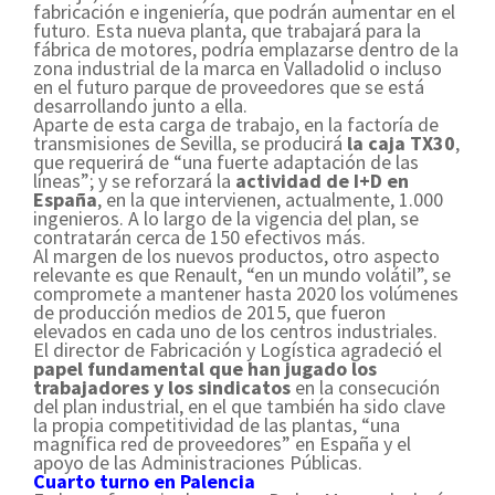
fabricación e ingeniería, que podrán aumentar en el
futuro. Esta nueva planta, que trabajará para la
fábrica de motores, podría emplazarse dentro de la
zona industrial de la marca en Valladolid o incluso
en el futuro parque de proveedores que se está
desarrollando junto a ella.
Aparte de esta carga de trabajo, en la factoría de
transmisiones de Sevilla, se producirá
la caja TX30
,
que requerirá de “una fuerte adaptación de las
líneas”; y se reforzará la
actividad de I+D en
España
, en la que intervienen, actualmente, 1.000
ingenieros. A lo largo de la vigencia del plan, se
contratarán cerca de 150 efectivos más.
Al margen de los nuevos productos, otro aspecto
relevante es que Renault, “en un mundo volátil”, se
compromete a mantener hasta 2020 los volúmenes
de producción medios de 2015, que fueron
elevados en cada uno de los centros industriales.
El director de Fabricación y Logística agradeció el
papel fundamental que han jugado los
trabajadores y los sindicatos
en la consecución
del plan industrial, en el que también ha sido clave
la propia competitividad de las plantas, “una
magnífica red de proveedores” en España y el
apoyo de las Administraciones Públicas.
Cuarto turno en Palencia