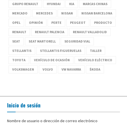
GRUPO RENAULT
HYUNDAI
KIA
MARCAS CHINAS
MERCADO
MERCEDES
NISSAN
NISSAN BARCELONA
OPEL
OPINIÓN
PERTE
PEUGEOT
PRODUCTO
RENAULT
RENAULT PALENCIA
RENAULT VALLADOLID
SEAT
SEAT MARTORELL
SEGURIDAD VIAL
STELLANTIS
STELLANTIS FIGUERUELAS
TALLER
TOYOTA
VEHÍCULO DE OCASIÓN
VEHÍCULO ELÉCTRICO
VOLKSWAGEN
VOLVO
VW NAVARRA
ŠKODA
Inicio de sesión
Nombre de usuario o dirección de correo electrónico