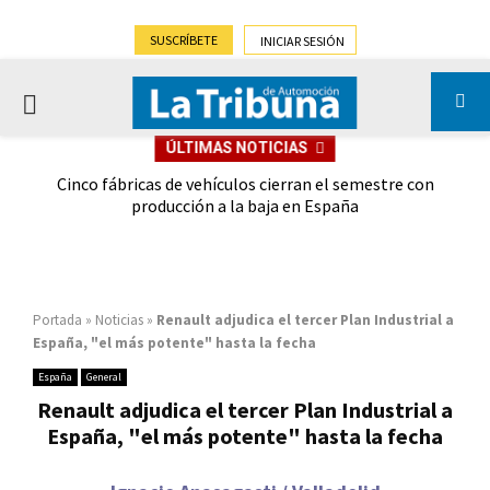
SUSCRÍBETE
INICIAR SESIÓN
PRIMARY
ÚLTIMAS NOTICIAS
MENU
 las
Cinco fábricas de vehículos cierran el semestre con
G
ión
producción a la baja en España
Portada
»
Noticias
»
Renault adjudica el tercer Plan Industrial a
España, "el más potente" hasta la fecha
España
General
Renault adjudica el tercer Plan Industrial a
España, "el más potente" hasta la fecha