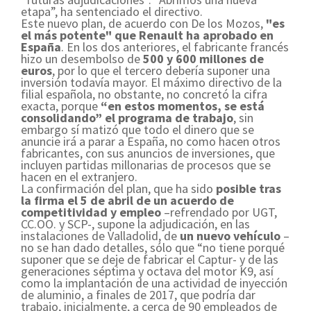
etapa”, ha sentenciado el directivo.
Este nuevo plan, de acuerdo con De los Mozos,
"es
el más potente" que Renault ha aprobado en
España
. En los dos anteriores, el fabricante francés
hizo un desembolso de
500 y 600 millones de
euros
, por lo que el tercero debería suponer una
inversión todavía mayor. El máximo directivo de la
filial española, no obstante, no concretó la cifra
exacta, porque
“en estos momentos, se está
consolidando” el programa de trabajo
, sin
embargo sí matizó que todo el dinero que se
anuncie irá a parar a España, no como hacen otros
fabricantes, con sus anuncios de inversiones, que
incluyen partidas millonarias de procesos que se
hacen en el extranjero.
La confirmación del plan, que ha sido
posible tras
la firma el 5 de abril de un acuerdo de
competitividad y empleo
–refrendado por UGT,
CC.OO. y SCP-, supone la adjudicación, en las
instalaciones de Valladolid, de
un nuevo vehículo
–
no se han dado detalles, sólo que “no tiene porqué
suponer que se deje de fabricar el Captur- y de las
generaciones séptima y octava del motor K9, así
como la implantación de una actividad de inyección
de aluminio, a finales de 2017, que podría dar
trabajo, inicialmente, a cerca de 90 empleados de