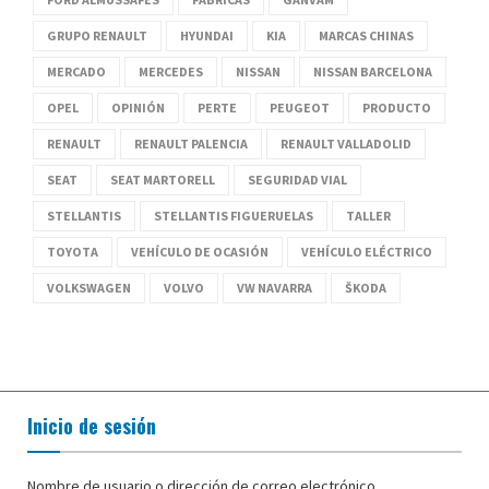
GRUPO RENAULT
HYUNDAI
KIA
MARCAS CHINAS
MERCADO
MERCEDES
NISSAN
NISSAN BARCELONA
OPEL
OPINIÓN
PERTE
PEUGEOT
PRODUCTO
RENAULT
RENAULT PALENCIA
RENAULT VALLADOLID
SEAT
SEAT MARTORELL
SEGURIDAD VIAL
STELLANTIS
STELLANTIS FIGUERUELAS
TALLER
TOYOTA
VEHÍCULO DE OCASIÓN
VEHÍCULO ELÉCTRICO
VOLKSWAGEN
VOLVO
VW NAVARRA
ŠKODA
Inicio de sesión
Nombre de usuario o dirección de correo electrónico