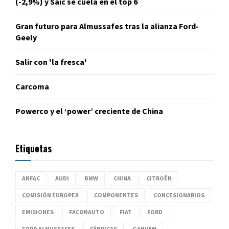
(-2,9%) y Saic se cuela en el top 6
Gran futuro para Almussafes tras la alianza Ford-
Geely
Salir con 'la fresca'
Carcoma
Powerco y el ‘power’ creciente de China
Etiquetas
ANFAC
AUDI
BMW
CHINA
CITROËN
COMISIÓN EUROPEA
COMPONENTES
CONCESIONARIOS
EMISIONES
FACONAUTO
FIAT
FORD
FORD ALMUSSAFES
FÁBRICAS
GANVAM