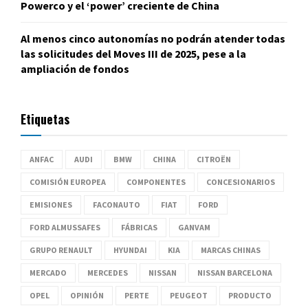
Powerco y el ‘power’ creciente de China
Al menos cinco autonomías no podrán atender todas
las solicitudes del Moves III de 2025, pese a la
ampliación de fondos
Etiquetas
ANFAC
AUDI
BMW
CHINA
CITROËN
COMISIÓN EUROPEA
COMPONENTES
CONCESIONARIOS
EMISIONES
FACONAUTO
FIAT
FORD
FORD ALMUSSAFES
FÁBRICAS
GANVAM
GRUPO RENAULT
HYUNDAI
KIA
MARCAS CHINAS
MERCADO
MERCEDES
NISSAN
NISSAN BARCELONA
OPEL
OPINIÓN
PERTE
PEUGEOT
PRODUCTO