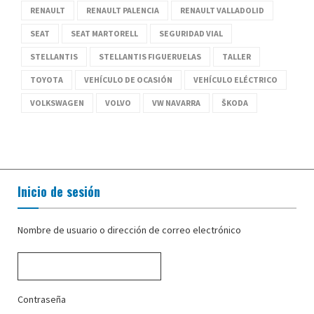
RENAULT
RENAULT PALENCIA
RENAULT VALLADOLID
SEAT
SEAT MARTORELL
SEGURIDAD VIAL
STELLANTIS
STELLANTIS FIGUERUELAS
TALLER
TOYOTA
VEHÍCULO DE OCASIÓN
VEHÍCULO ELÉCTRICO
VOLKSWAGEN
VOLVO
VW NAVARRA
ŠKODA
Inicio de sesión
Nombre de usuario o dirección de correo electrónico
Contraseña