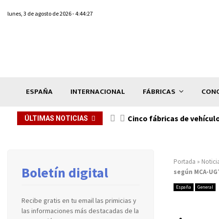
lunes, 3 de agosto de 2026 - 4:44:27
ESPAÑA
INTERNACIONAL
FÁBRICAS
CONC
n de...
Cinco fábricas de vehícul
ÚLTIMAS NOTICIAS
Portada
»
Notici
Boletín digital
según MCA-UG
España
General
Recibe gratis en tu email las primicias y
las informaciones más destacadas de la