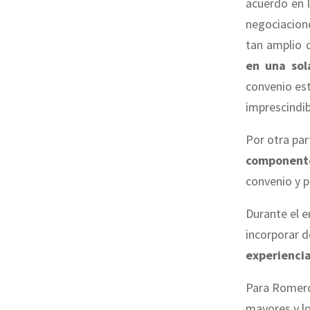
acuerdo en 
negociacione
tan amplio d
en una sola
convenio es
imprescindib
Por otra pa
component
convenio y 
Durante el e
incorporar 
experiencia
Para Romero
mayores y lo