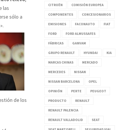
CITROËN
COMISIÓN EUROPEA
e las
COMPONENTES
CONCESIONARIOS
erse sólo a
EMISIONES
FACONAUTO
FIAT
».
FORD
FORD ALMUSSAFES
FÁBRICAS
GANVAM
GRUPO RENAULT
HYUNDAI
KIA
MARCAS CHINAS
MERCADO
MERCEDES
NISSAN
NISSAN BARCELONA
OPEL
OPINIÓN
PERTE
PEUGEOT
estión de los
PRODUCTO
RENAULT
RENAULT PALENCIA
RENAULT VALLADOLID
SEAT
SEAT MARTORELL
SEGURIDAD VIAL