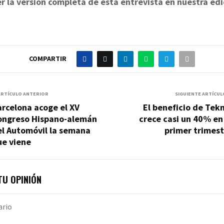
r la versión completa de esta entrevista en nuestra edi
COMPARTIR
ARTÍCULO ANTERIOR
SIGUIENTE ARTÍCUL
rcelona acoge el XV
El beneficio de Tek
ongreso Hispano-alemán
crece casi un 40% en
el Automóvil la semana
primer trimest
ue viene
U OPINIÓN