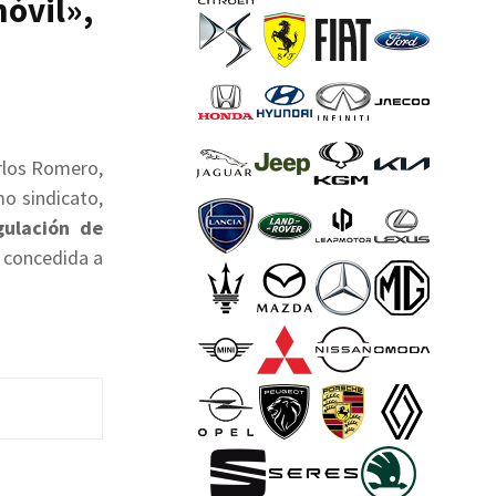
móvil»,
rlos Romero,
mo sindicato,
gulación de
a concedida a