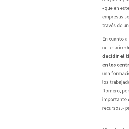
«que en este
empresas se 
través de un
En cuanto a 
necesario «
h
decidir el 
en los cent
una formaci
los trabajad
Romero, por 
importante q
recursos,» p