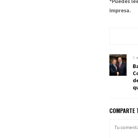
*Puedes lee
impresa.
Ba
C
d
q
COMPARTE T