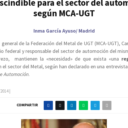
cindible para el sector del auto
según MCA-UGT
Inma García Ayuso/ Madrid
io general de la Federación del Metal de UGT (MCA-UGT), Ca
rio federal y responsable del sector de automoción del mis
rezo, mantienen la «necesidad» de que exista «una
re
n el sector del Metal, según han declarado en una entrevist
de Automoción
.
/2014
|
COMPARTIR