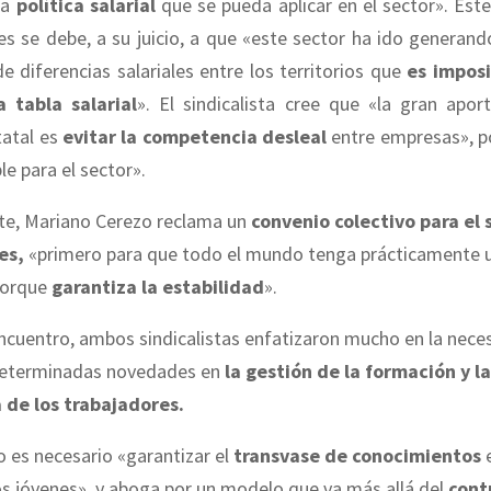
la
política salarial
que se pueda aplicar en el sector». Este
s se debe, a su juicio, a que «este sector ha ido generan
e diferencias salariales entre los territorios que
es imposi
 tabla salarial
». El sindicalista cree que «la gran apor
tatal es
evitar la competencia desleal
entre empresas», po
le para el sector».
rte, Mariano Cerezo reclama un
convenio colectivo para el 
es,
«primero para que todo el mundo tenga prácticamente 
porque
garantiza la estabilidad
».
ncuentro, ambos sindicalistas enfatizaron mucho en la nece
determinadas novedades en
la gestión de la formación y la
 de los trabajadores.
 es necesario «garantizar el
transvase de conocimientos
e
s jóvenes», y aboga por un modelo que va más allá del
cont