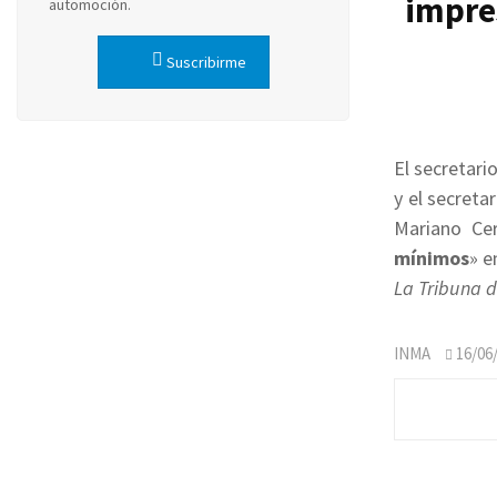
impres
automoción.
Suscribirme
El secretar
y el secreta
Mariano Ce
mínimos
» e
La Tribuna 
INMA
16/06