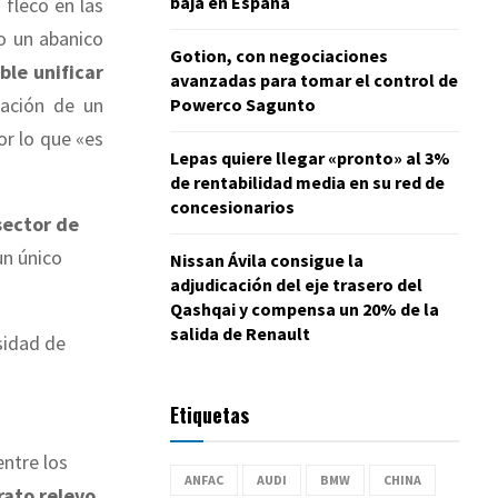
baja en España
 fleco en las
do un abanico
Gotion, con negociaciones
ble unificar
avanzadas para tomar el control de
tación de un
Powerco Sagunto
r lo que «es
Lepas quiere llegar «pronto» al 3%
de rentabilidad media en su red de
concesionarios
sector
d
e
un único
Nissan Ávila consigue la
adjudicación del eje trasero del
Qashqai y compensa un 20% de la
salida de Renault
sidad de
Etiquetas
ntre los
ANFAC
AUDI
BMW
CHINA
rato relevo
,