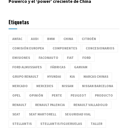
Powerco y el ‘power’ creciente de China
Etiquetas
ANFAC
AUDI
BMW
CHINA
CITROËN
COMISIÓN EUROPEA
COMPONENTES
CONCESIONARIOS
EMISIONES
FACONAUTO
FIAT
FORD
FORD ALMUSSAFES
FÁBRICAS
GANVAM
GRUPO RENAULT
HYUNDAI
KIA
MARCAS CHINAS
MERCADO
MERCEDES
NISSAN
NISSAN BARCELONA
OPEL
OPINIÓN
PERTE
PEUGEOT
PRODUCTO
RENAULT
RENAULT PALENCIA
RENAULT VALLADOLID
SEAT
SEAT MARTORELL
SEGURIDAD VIAL
STELLANTIS
STELLANTIS FIGUERUELAS
TALLER