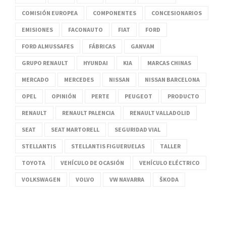
COMISIÓN EUROPEA
COMPONENTES
CONCESIONARIOS
EMISIONES
FACONAUTO
FIAT
FORD
FORD ALMUSSAFES
FÁBRICAS
GANVAM
GRUPO RENAULT
HYUNDAI
KIA
MARCAS CHINAS
MERCADO
MERCEDES
NISSAN
NISSAN BARCELONA
OPEL
OPINIÓN
PERTE
PEUGEOT
PRODUCTO
RENAULT
RENAULT PALENCIA
RENAULT VALLADOLID
SEAT
SEAT MARTORELL
SEGURIDAD VIAL
STELLANTIS
STELLANTIS FIGUERUELAS
TALLER
TOYOTA
VEHÍCULO DE OCASIÓN
VEHÍCULO ELÉCTRICO
VOLKSWAGEN
VOLVO
VW NAVARRA
ŠKODA