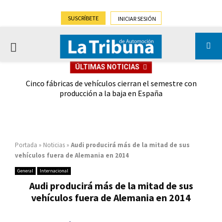
SUSCRÍBETE
INICIAR SESIÓN
PRIMARY
ÚLTIMAS NOTICIAS
MENU
 las
Cinco fábricas de vehículos cierran el semestre con
G
ión
producción a la baja en España
Portada
»
Noticias
»
Audi producirá más de la mitad de sus
vehículos fuera de Alemania en 2014
General
Internacional
Audi producirá más de la mitad de sus
vehículos fuera de Alemania en 2014