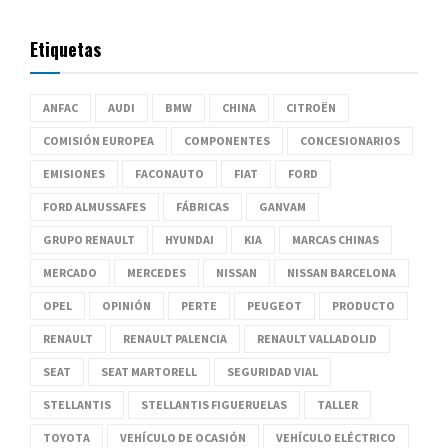
Etiquetas
ANFAC
AUDI
BMW
CHINA
CITROËN
COMISIÓN EUROPEA
COMPONENTES
CONCESIONARIOS
EMISIONES
FACONAUTO
FIAT
FORD
FORD ALMUSSAFES
FÁBRICAS
GANVAM
GRUPO RENAULT
HYUNDAI
KIA
MARCAS CHINAS
MERCADO
MERCEDES
NISSAN
NISSAN BARCELONA
OPEL
OPINIÓN
PERTE
PEUGEOT
PRODUCTO
RENAULT
RENAULT PALENCIA
RENAULT VALLADOLID
SEAT
SEAT MARTORELL
SEGURIDAD VIAL
STELLANTIS
STELLANTIS FIGUERUELAS
TALLER
TOYOTA
VEHÍCULO DE OCASIÓN
VEHÍCULO ELÉCTRICO