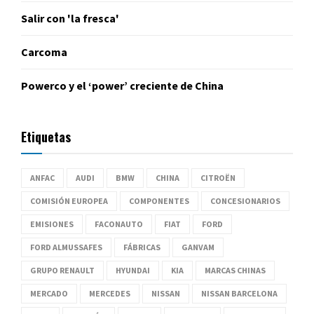
Salir con 'la fresca'
Carcoma
Powerco y el ‘power’ creciente de China
Etiquetas
ANFAC
AUDI
BMW
CHINA
CITROËN
COMISIÓN EUROPEA
COMPONENTES
CONCESIONARIOS
EMISIONES
FACONAUTO
FIAT
FORD
FORD ALMUSSAFES
FÁBRICAS
GANVAM
GRUPO RENAULT
HYUNDAI
KIA
MARCAS CHINAS
MERCADO
MERCEDES
NISSAN
NISSAN BARCELONA