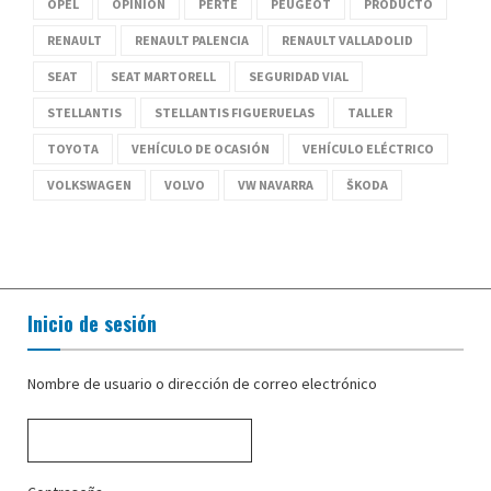
OPEL
OPINIÓN
PERTE
PEUGEOT
PRODUCTO
RENAULT
RENAULT PALENCIA
RENAULT VALLADOLID
SEAT
SEAT MARTORELL
SEGURIDAD VIAL
STELLANTIS
STELLANTIS FIGUERUELAS
TALLER
TOYOTA
VEHÍCULO DE OCASIÓN
VEHÍCULO ELÉCTRICO
VOLKSWAGEN
VOLVO
VW NAVARRA
ŠKODA
Inicio de sesión
Nombre de usuario o dirección de correo electrónico