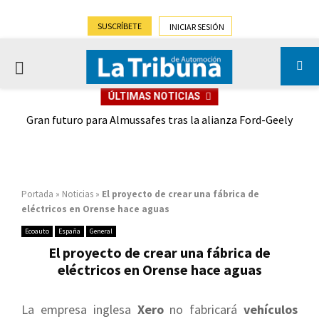
SUSCRÍBETE
INICIAR SESIÓN
PRIMARY
ÚLTIMAS NOTICIAS
MENU
,9%)
Gran futuro para Almussafes tras la alianza Ford-Geely
Portada
»
Noticias
»
El proyecto de crear una fábrica de
eléctricos en Orense hace aguas
Ecoauto
España
General
El proyecto de crear una fábrica de
eléctricos en Orense hace aguas
La empresa inglesa
Xero
no fabricará
vehículos