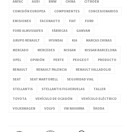
ANFAC
AUDI
BMW
CHINA
CITROËN
COMISIÓN EUROPEA
COMPONENTES
CONCESIONARIOS
EMISIONES
FACONAUTO
FIAT
FORD
FORD ALMUSSAFES
FÁBRICAS
GANVAM
GRUPO RENAULT
HYUNDAI
KIA
MARCAS CHINAS
MERCADO
MERCEDES
NISSAN
NISSAN BARCELONA
OPEL
OPINIÓN
PERTE
PEUGEOT
PRODUCTO
RENAULT
RENAULT PALENCIA
RENAULT VALLADOLID
SEAT
SEAT MARTORELL
SEGURIDAD VIAL
STELLANTIS
STELLANTIS FIGUERUELAS
TALLER
TOYOTA
VEHÍCULO DE OCASIÓN
VEHÍCULO ELÉCTRICO
VOLKSWAGEN
VOLVO
VW NAVARRA
ŠKODA