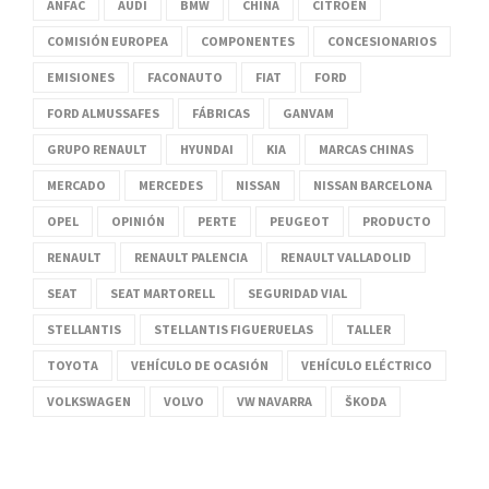
ANFAC
AUDI
BMW
CHINA
CITROËN
COMISIÓN EUROPEA
COMPONENTES
CONCESIONARIOS
EMISIONES
FACONAUTO
FIAT
FORD
FORD ALMUSSAFES
FÁBRICAS
GANVAM
GRUPO RENAULT
HYUNDAI
KIA
MARCAS CHINAS
MERCADO
MERCEDES
NISSAN
NISSAN BARCELONA
OPEL
OPINIÓN
PERTE
PEUGEOT
PRODUCTO
RENAULT
RENAULT PALENCIA
RENAULT VALLADOLID
SEAT
SEAT MARTORELL
SEGURIDAD VIAL
STELLANTIS
STELLANTIS FIGUERUELAS
TALLER
TOYOTA
VEHÍCULO DE OCASIÓN
VEHÍCULO ELÉCTRICO
VOLKSWAGEN
VOLVO
VW NAVARRA
ŠKODA