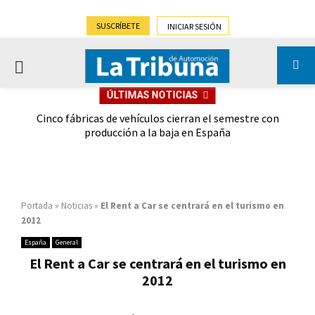
SUSCRÍBETE
INICIAR SESIÓN
PRIMARY
ÚLTIMAS NOTICIAS
MENU
 las
Cinco fábricas de vehículos cierran el semestre con
G
ión
producción a la baja en España
Portada
»
Noticias
»
El Rent a Car se centrará en el turismo en
2012
España
General
El Rent a Car se centrará en el turismo en
2012