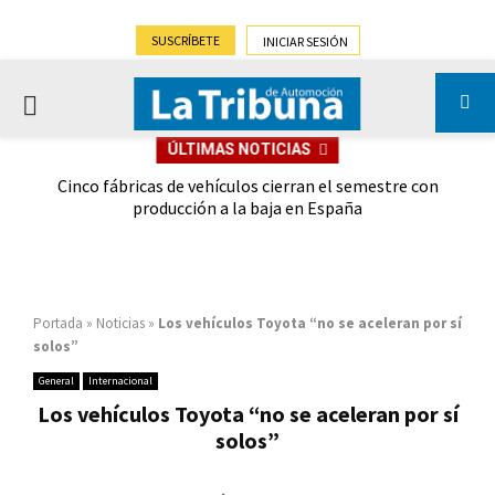
SUSCRÍBETE
INICIAR SESIÓN
PRIMARY
ÚLTIMAS NOTICIAS
MENU
 las
Cinco fábricas de vehículos cierran el semestre con
G
ión
producción a la baja en España
Portada
»
Noticias
»
Los vehículos Toyota “no se aceleran por sí
solos”
General
Internacional
Los vehículos Toyota “no se aceleran por sí
solos”