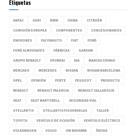
Etiquetas
ANFAC
AUDI
BMW
CHINA
CITROËN
COMISIÓN EUROPEA
COMPONENTES
CONCESIONARIOS
EMISIONES
FACONAUTO
FIAT
FORD
FORD ALMUSSAFES
FÁBRICAS
GANVAM
GRUPO RENAULT
HYUNDAI
KIA
MARCAS CHINAS
MERCADO
MERCEDES
NISSAN
NISSAN BARCELONA
OPEL
OPINIÓN
PERTE
PEUGEOT
PRODUCTO
RENAULT
RENAULT PALENCIA
RENAULT VALLADOLID
SEAT
SEAT MARTORELL
SEGURIDAD VIAL
STELLANTIS
STELLANTIS FIGUERUELAS
TALLER
TOYOTA
VEHÍCULO DE OCASIÓN
VEHÍCULO ELÉCTRICO
VOLKSWAGEN
VOLVO
VW NAVARRA
ŠKODA