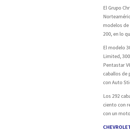
El Grupo Chr
Norteamérica
modelos de 
200, en lo q
El modelo 30
Limited, 30
Pentastar V6
caballos de
con Auto Sti
Los 292 caba
ciento con r
con un motor
CHEVROLE