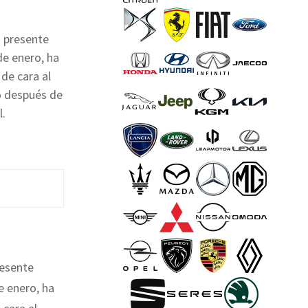
a presente
de enero, ha
de cara al
o después de
l.
resente
e enero, ha