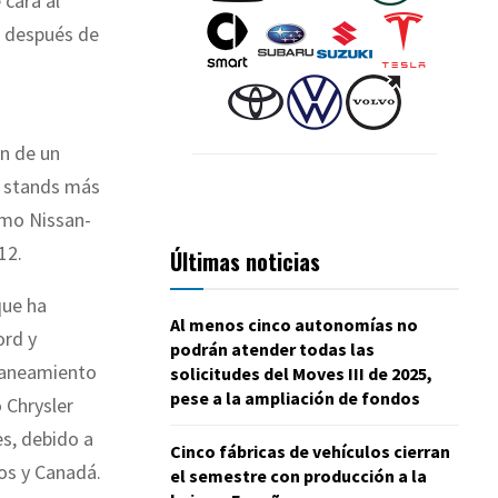
 cara al
o después de
ón de un
s stands más
omo Nissan-
12.
Últimas noticias
que ha
Al menos cinco autonomías no
ord y
podrán atender todas las
 saneamiento
solicitudes del Moves III de 2025,
pese a la ampliación de fondos
 Chrysler
es, debido a
Cinco fábricas de vehículos cierran
os y Canadá.
el semestre con producción a la