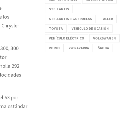
e
STELLANTIS
e los
STELLANTIS FIGUERUELAS
TALLER
 Chrysler
TOYOTA
VEHÍCULO DE OCASIÓN
VEHÍCULO ELÉCTRICO
VOLKSWAGEN
 300, 300
VOLVO
VW NAVARRA
ŠKODA
tor
rolla 292
elocidades
el 63 por
orma estándar