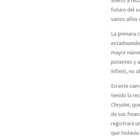
vuelto a rec
futuro del s
varios años 
La primera c
estadouniden
mayor númer
potentes y a
Infiniti, no
En este camb
tenido la re
Chrysler, qu
de sus finan
registrará u
que todavía