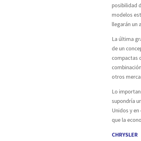
posibilidad 
modelos est
llegarán un 
La última gr
de un concep
compactas de
combinación 
otros mercad
Lo importan
supondría u
Unidos y en
que la econo
CHRYSLER