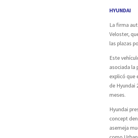
HYUNDAI
La firma au
Veloster, qu
las plazas p
Este vehícul
asociada la
explicó que e
de Hyundai 2
meses.
Hyundai pres
concept den
asemeja muc
como Urban A