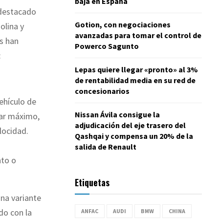
baja en España
 destacado
Gotion, con negociaciones
olina y
avanzadas para tomar el control de
s han
Powerco Sagunto
:
Lepas quiere llegar «pronto» al 3%
de rentabilidad media en su red de
concesionarios
ehículo de
Nissan Ávila consigue la
par máximo,
adjudicación del eje trasero del
locidad.
Qashqai y compensa un 20% de la
salida de Renault
nto o
Etiquetas
una variante
do con la
ANFAC
AUDI
BMW
CHINA