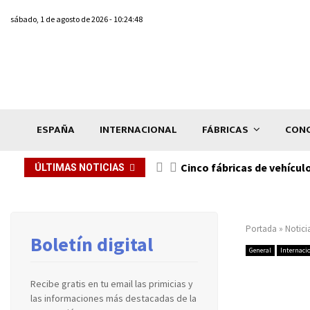
sábado, 1 de agosto de 2026 - 10:24:48
ESPAÑA
INTERNACIONAL
FÁBRICAS
CONC
n de...
Cinco fábricas de vehícul
ÚLTIMAS NOTICIAS
Portada
»
Notici
Boletín digital
General
Internaci
Recibe gratis en tu email las primicias y
las informaciones más destacadas de la