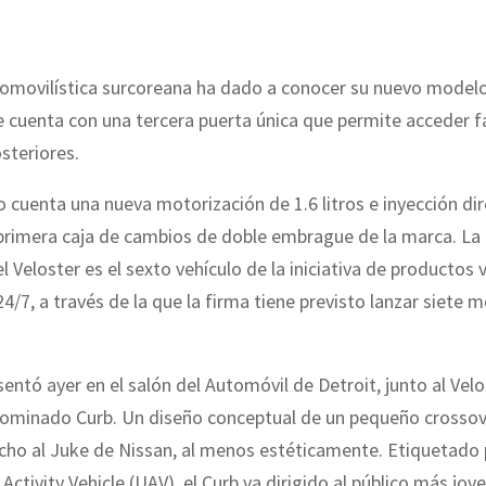
tomovilística surcoreana ha dado a conocer su nuevo model
e cuenta con una tercera puerta única que permite acceder f
osteriores.
o cuenta una nueva motorización de 1.6 litros e inyección di
 primera caja de cambios de doble embrague de la marca. L
l Veloster es el sexto vehículo de la iniciativa de productos 
4/7, a través de la que la firma tiene previsto lanzar siete 
entó ayer en el salón del Automóvil de Detroit, junto al Velos
ominado Curb. Un diseño conceptual de un pequeño crossov
ho al Juke de Nissan, al menos estéticamente. Etiquetado
ctivity Vehicle (UAV), el Curb va dirigido al público más jove