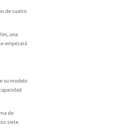
ón de cuatro
tes, una
 se empezará
de su modelo
 capacidad
ema de
los siete