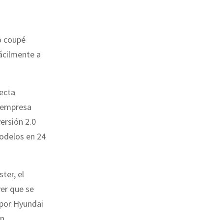
o coupé
ácilmente a
recta
a empresa
versión 2.0
modelos en 24
ter, el
er que se
 por Hyundai
n.