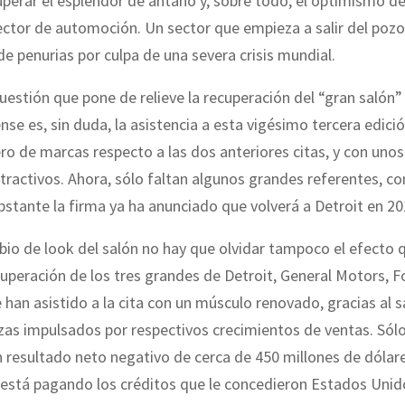
uperar el esplendor de antaño y, sobre todo, el optimismo de
ector de automoción. Un sector que empieza a salir del poz
de penurias por culpa de una severa crisis mundial.
uestión que pone de relieve la recuperación del “gran salón”
se es, sin duda, la asistencia a esta vigésimo tercera edici
o de marcas respecto a las dos anteriores citas, y con uno
tractivos. Ahora, sólo faltan algunos grandes referentes, c
 obstante la firma ya ha anunciado que volverá a Detroit en 20
io de look del salón no hay que olvidar tampoco el efecto 
cuperación de los tres grandes de Detroit, General Motors, F
e han asistido a la cita con un músculo renovado, gracias al
zas impulsados por respectivos crecimientos de ventas. Sólo
n resultado neto negativo de cerca de 450 millones de dólar
 está pagando los créditos que le concedieron Estados Unid