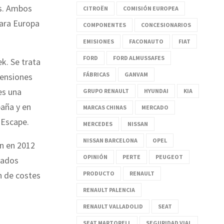
as. Ambos
CITROËN
COMISIÓN EUROPEA
ara Europa
COMPONENTES
CONCESIONARIOS
EMISIONES
FACONAUTO
FIAT
FORD
FORD ALMUSSAFES
k. Se trata
FÁBRICAS
GANVAM
mensiones
es una
GRUPO RENAULT
HYUNDAI
KIA
paña y en
MARCAS CHINAS
MERCADO
 Escape.
MERCEDES
NISSAN
NISSAN BARCELONA
OPEL
n en 2012
OPINIÓN
PERTE
PEUGEOT
tados
PRODUCTO
RENAULT
n de costes
RENAULT PALENCIA
RENAULT VALLADOLID
SEAT
SEAT MARTORELL
SEGURIDAD VIAL