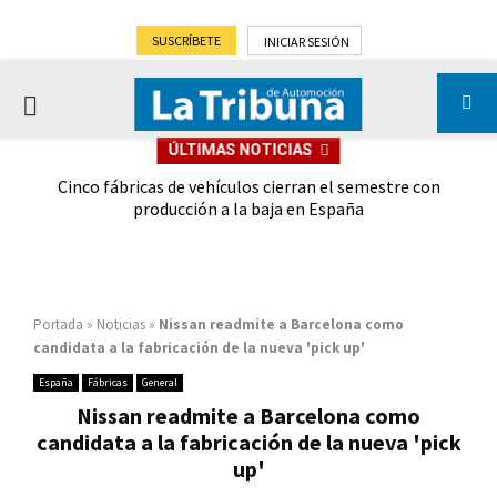
SUSCRÍBETE
INICIAR SESIÓN
PRIMARY
ÚLTIMAS NOTICIAS
MENU
 las
Cinco fábricas de vehículos cierran el semestre con
G
ión
producción a la baja en España
Portada
»
Noticias
»
Nissan readmite a Barcelona como
candidata a la fabricación de la nueva 'pick up'
España
Fábricas
General
Nissan readmite a Barcelona como
candidata a la fabricación de la nueva 'pick
up'