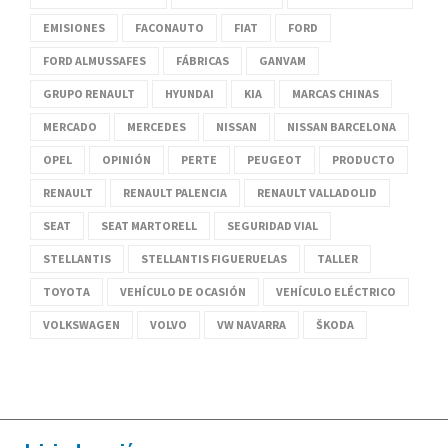
EMISIONES
FACONAUTO
FIAT
FORD
FORD ALMUSSAFES
FÁBRICAS
GANVAM
GRUPO RENAULT
HYUNDAI
KIA
MARCAS CHINAS
MERCADO
MERCEDES
NISSAN
NISSAN BARCELONA
OPEL
OPINIÓN
PERTE
PEUGEOT
PRODUCTO
RENAULT
RENAULT PALENCIA
RENAULT VALLADOLID
SEAT
SEAT MARTORELL
SEGURIDAD VIAL
STELLANTIS
STELLANTIS FIGUERUELAS
TALLER
TOYOTA
VEHÍCULO DE OCASIÓN
VEHÍCULO ELÉCTRICO
VOLKSWAGEN
VOLVO
VW NAVARRA
ŠKODA