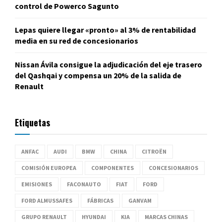
control de Powerco Sagunto
Lepas quiere llegar «pronto» al 3% de rentabilidad
media en su red de concesionarios
Nissan Ávila consigue la adjudicación del eje trasero
del Qashqai y compensa un 20% de la salida de
Renault
Etiquetas
ANFAC
AUDI
BMW
CHINA
CITROËN
COMISIÓN EUROPEA
COMPONENTES
CONCESIONARIOS
EMISIONES
FACONAUTO
FIAT
FORD
FORD ALMUSSAFES
FÁBRICAS
GANVAM
GRUPO RENAULT
HYUNDAI
KIA
MARCAS CHINAS