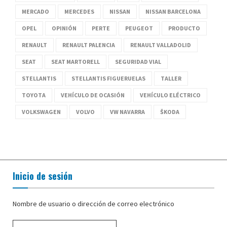
MERCADO
MERCEDES
NISSAN
NISSAN BARCELONA
OPEL
OPINIÓN
PERTE
PEUGEOT
PRODUCTO
RENAULT
RENAULT PALENCIA
RENAULT VALLADOLID
SEAT
SEAT MARTORELL
SEGURIDAD VIAL
STELLANTIS
STELLANTIS FIGUERUELAS
TALLER
TOYOTA
VEHÍCULO DE OCASIÓN
VEHÍCULO ELÉCTRICO
VOLKSWAGEN
VOLVO
VW NAVARRA
ŠKODA
Inicio de sesión
Nombre de usuario o dirección de correo electrónico