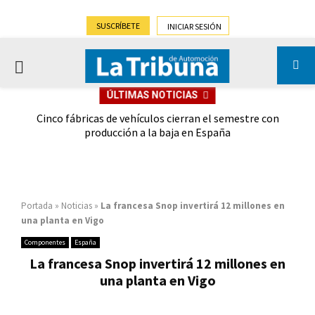
SUSCRÍBETE
INICIAR SESIÓN
PRIMARY
ÚLTIMAS NOTICIAS
MENU
 las
Cinco fábricas de vehículos cierran el semestre con
G
ión
producción a la baja en España
Portada
»
Noticias
»
La francesa Snop invertirá 12 millones en
una planta en Vigo
Componentes
España
La francesa Snop invertirá 12 millones en
una planta en Vigo