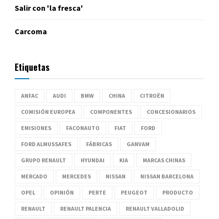
Salir con 'la fresca'
Carcoma
Etiquetas
ANFAC
AUDI
BMW
CHINA
CITROËN
COMISIÓN EUROPEA
COMPONENTES
CONCESIONARIOS
EMISIONES
FACONAUTO
FIAT
FORD
FORD ALMUSSAFES
FÁBRICAS
GANVAM
GRUPO RENAULT
HYUNDAI
KIA
MARCAS CHINAS
MERCADO
MERCEDES
NISSAN
NISSAN BARCELONA
OPEL
OPINIÓN
PERTE
PEUGEOT
PRODUCTO
RENAULT
RENAULT PALENCIA
RENAULT VALLADOLID