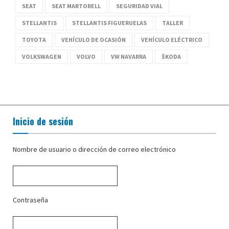
SEAT
SEAT MARTORELL
SEGURIDAD VIAL
STELLANTIS
STELLANTIS FIGUERUELAS
TALLER
TOYOTA
VEHÍCULO DE OCASIÓN
VEHÍCULO ELÉCTRICO
VOLKSWAGEN
VOLVO
VW NAVARRA
ŠKODA
Inicio de sesión
Nombre de usuario o dirección de correo electrónico
Contraseña