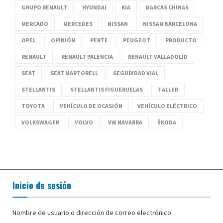
GRUPO RENAULT
HYUNDAI
KIA
MARCAS CHINAS
MERCADO
MERCEDES
NISSAN
NISSAN BARCELONA
OPEL
OPINIÓN
PERTE
PEUGEOT
PRODUCTO
RENAULT
RENAULT PALENCIA
RENAULT VALLADOLID
SEAT
SEAT MARTORELL
SEGURIDAD VIAL
STELLANTIS
STELLANTIS FIGUERUELAS
TALLER
TOYOTA
VEHÍCULO DE OCASIÓN
VEHÍCULO ELÉCTRICO
VOLKSWAGEN
VOLVO
VW NAVARRA
ŠKODA
Inicio de sesión
Nombre de usuario o dirección de correo electrónico