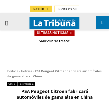
SUSCRÍBETE
INICIAR SESIÓN
PRIMARY
ÚLTIMAS NOTICIAS
MENU
eely
Salir con 'la fresca'
Portada
»
Noticias
»
PSA Peugeot Citroen fabricará automóviles
de gama alta en China
General
Internacional
PSA Peugeot Citroen fabricará
automóviles de gama alta en China