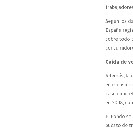
trabajadore
Según los da
España regi
sobre todo a
consumidores
Caída de v
Además, la d
en el caso d
caso concret
en 2008, con
El Fondo se 
puesto de tr