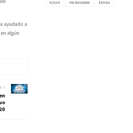
 de
VOLVO
VW NAVARRA
ŠKODA
ha ayudado a
 en algún
O
en
evo
20