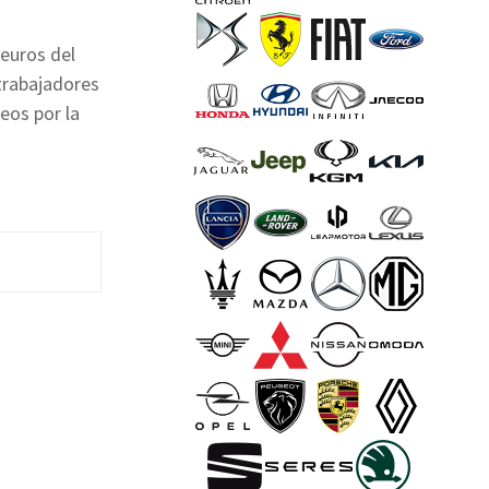
euros del
trabajadores
eos por la