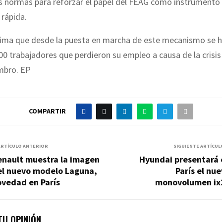
us normas para reforzar el papel del FEAG como instrumento
 rápida.
tima que desde la puesta en marcha de este mecanismo se 
0 trabajadores que perdieron su empleo a causa de la crisis
mbro. EP
COMPARTIR
ARTÍCULO ANTERIOR
SIGUIENTE ARTÍCUL
enault muestra la imagen
Hyundai presentará 
el nuevo modelo Laguna,
París el nu
ovedad en París
monovolumen ix
U OPINIÓN