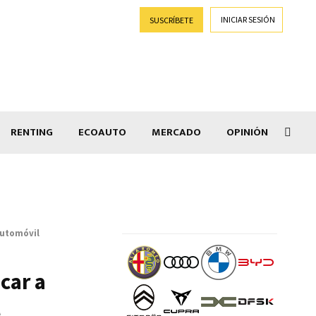
INICIAR SESIÓN
SUSCRÍBETE
RENTING
ECOAUTO
MERCADO
OPINIÓN
Powe
automóvil
car a
l