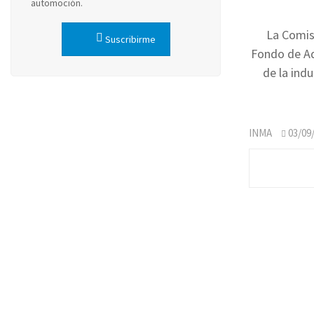
automoción.
La Comis
Suscribirme
Fondo de Ad
de la ind
INMA
03/09