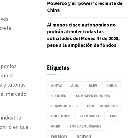
Powerco y el ‘power’ creciente de
China
aves
Al menos cinco autonomías no
re la
podrán atender todas las
solicitudes del Moves III de 2025,
pese a la ampliación de fondos
 por los
Etiquetas
como la
s y tutorías
ANFAC
AUDI
BMW
CHINA
n al mercado
CITROËN
COMISIÓN EUROPEA
COMPONENTES
CONCESIONARIOS
EMISIONES
FACONAUTO
FIAT
 industria
confió en que
FORD
FORD ALMUSSAFES
s
FÁBRICAS
GANVAM