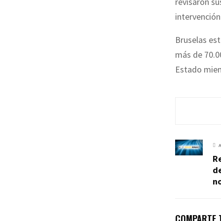
revisaron s
intervención
Bruselas es
más de 70.00
Estado mie
R
d
n
COMPARTE T