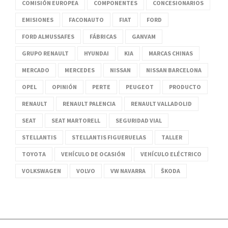
COMISIÓN EUROPEA
COMPONENTES
CONCESIONARIOS
EMISIONES
FACONAUTO
FIAT
FORD
FORD ALMUSSAFES
FÁBRICAS
GANVAM
GRUPO RENAULT
HYUNDAI
KIA
MARCAS CHINAS
MERCADO
MERCEDES
NISSAN
NISSAN BARCELONA
OPEL
OPINIÓN
PERTE
PEUGEOT
PRODUCTO
RENAULT
RENAULT PALENCIA
RENAULT VALLADOLID
SEAT
SEAT MARTORELL
SEGURIDAD VIAL
STELLANTIS
STELLANTIS FIGUERUELAS
TALLER
TOYOTA
VEHÍCULO DE OCASIÓN
VEHÍCULO ELÉCTRICO
VOLKSWAGEN
VOLVO
VW NAVARRA
ŠKODA