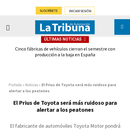
SUSCRÍBETE
INICIAR SESIÓN
PRIMARY
ÚLTIMAS NOTICIAS
MENU
 las
Cinco fábricas de vehículos cierran el semestre con
G
ión
producción a la baja en España
Portada
»
Noticias
»
El Prius de Toyota será más ruidoso para
alertar a los peatones
El Prius de Toyota será más ruidoso para
alertar a los peatones
El fabricante de automóviles Toyota Motor pondrá