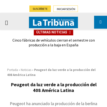
SUSCRÍBETE
INICIAR SESIÓN
PRIMARY
ÚLTIMAS NOTICIAS
MENU
 las
Cinco fábricas de vehículos cierran el semestre con
G
ión
producción a la baja en España
Portada
»
Noticias
»
Peugeot da luz verde a la producción del
408 América Latina
Peugeot da luz verde a la producción del
408 América Latina
Peugeot
ha anunciado la producción de la berlina