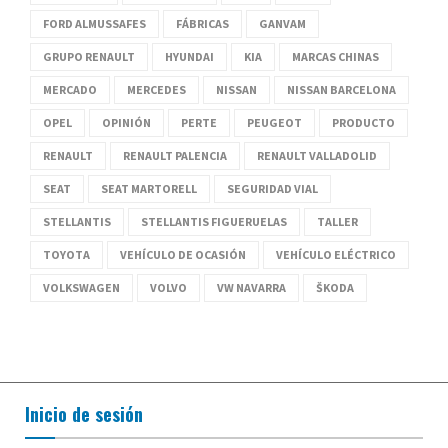
FORD ALMUSSAFES
FÁBRICAS
GANVAM
GRUPO RENAULT
HYUNDAI
KIA
MARCAS CHINAS
MERCADO
MERCEDES
NISSAN
NISSAN BARCELONA
OPEL
OPINIÓN
PERTE
PEUGEOT
PRODUCTO
RENAULT
RENAULT PALENCIA
RENAULT VALLADOLID
SEAT
SEAT MARTORELL
SEGURIDAD VIAL
STELLANTIS
STELLANTIS FIGUERUELAS
TALLER
TOYOTA
VEHÍCULO DE OCASIÓN
VEHÍCULO ELÉCTRICO
VOLKSWAGEN
VOLVO
VW NAVARRA
ŠKODA
Inicio de sesión