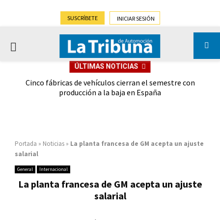
SUSCRÍBETE
INICIAR SESIÓN
PRIMARY
ÚLTIMAS NOTICIAS
MENU
 las
Cinco fábricas de vehículos cierran el semestre con
G
ión
producción a la baja en España
Portada
»
Noticias
»
La planta francesa de GM acepta un ajuste
salarial
General
Internacional
La planta francesa de GM acepta un ajuste
salarial