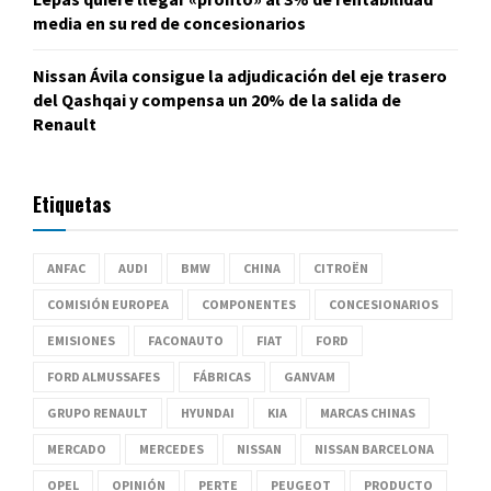
media en su red de concesionarios
Nissan Ávila consigue la adjudicación del eje trasero
del Qashqai y compensa un 20% de la salida de
Renault
Etiquetas
ANFAC
AUDI
BMW
CHINA
CITROËN
COMISIÓN EUROPEA
COMPONENTES
CONCESIONARIOS
EMISIONES
FACONAUTO
FIAT
FORD
FORD ALMUSSAFES
FÁBRICAS
GANVAM
GRUPO RENAULT
HYUNDAI
KIA
MARCAS CHINAS
MERCADO
MERCEDES
NISSAN
NISSAN BARCELONA
OPEL
OPINIÓN
PERTE
PEUGEOT
PRODUCTO