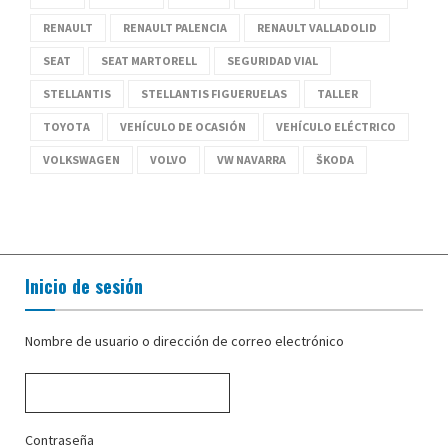
RENAULT
RENAULT PALENCIA
RENAULT VALLADOLID
SEAT
SEAT MARTORELL
SEGURIDAD VIAL
STELLANTIS
STELLANTIS FIGUERUELAS
TALLER
TOYOTA
VEHÍCULO DE OCASIÓN
VEHÍCULO ELÉCTRICO
VOLKSWAGEN
VOLVO
VW NAVARRA
ŠKODA
Inicio de sesión
Nombre de usuario o dirección de correo electrónico
Contraseña