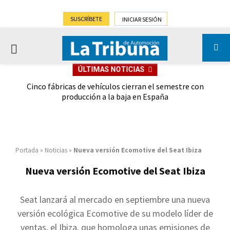
SUSCRÍBETE
INICIAR SESIÓN
PRIMARY
ÚLTIMAS NOTICIAS
MENU
 las
Cinco fábricas de vehículos cierran el semestre con
G
ión
producción a la baja en España
Portada
»
Noticias
»
Nueva versión Ecomotive del Seat Ibiza
Nueva versión Ecomotive del Seat Ibiza
Seat lanzará al mercado en septiembre una nueva
versión ecológica Ecomotive de su modelo líder de
ventas, el Ibiza, que homologa unas emisiones de