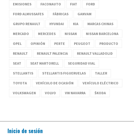
EMISIONES
FACONAUTO
FIAT
FORD
FORD ALMUSSAFES
FÁBRICAS
GANVAM
GRUPO RENAULT
HYUNDAI
KIA
MARCAS CHINAS
MERCADO
MERCEDES
NISSAN
NISSAN BARCELONA
OPEL
OPINIÓN
PERTE
PEUGEOT
PRODUCTO
RENAULT
RENAULT PALENCIA
RENAULT VALLADOLID
SEAT
SEAT MARTORELL
SEGURIDAD VIAL
STELLANTIS
STELLANTIS FIGUERUELAS
TALLER
TOYOTA
VEHÍCULO DE OCASIÓN
VEHÍCULO ELÉCTRICO
VOLKSWAGEN
VOLVO
VW NAVARRA
ŠKODA
Inicio de sesión