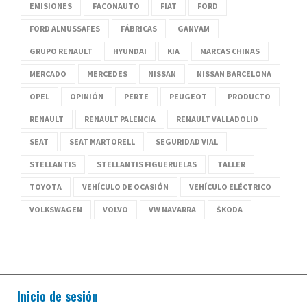
EMISIONES
FACONAUTO
FIAT
FORD
FORD ALMUSSAFES
FÁBRICAS
GANVAM
GRUPO RENAULT
HYUNDAI
KIA
MARCAS CHINAS
MERCADO
MERCEDES
NISSAN
NISSAN BARCELONA
OPEL
OPINIÓN
PERTE
PEUGEOT
PRODUCTO
RENAULT
RENAULT PALENCIA
RENAULT VALLADOLID
SEAT
SEAT MARTORELL
SEGURIDAD VIAL
STELLANTIS
STELLANTIS FIGUERUELAS
TALLER
TOYOTA
VEHÍCULO DE OCASIÓN
VEHÍCULO ELÉCTRICO
VOLKSWAGEN
VOLVO
VW NAVARRA
ŠKODA
Inicio de sesión