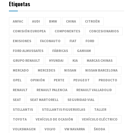
Etiquetas
ANFAC
AUDI
BMW
CHINA
CITROËN
COMISIÓN EUROPEA
COMPONENTES
CONCESIONARIOS
EMISIONES
FACONAUTO
FIAT
FORD
FORD ALMUSSAFES
FÁBRICAS
GANVAM
GRUPO RENAULT
HYUNDAI
KIA
MARCAS CHINAS
MERCADO
MERCEDES
NISSAN
NISSAN BARCELONA
OPEL
OPINIÓN
PERTE
PEUGEOT
PRODUCTO
RENAULT
RENAULT PALENCIA
RENAULT VALLADOLID
SEAT
SEAT MARTORELL
SEGURIDAD VIAL
STELLANTIS
STELLANTIS FIGUERUELAS
TALLER
TOYOTA
VEHÍCULO DE OCASIÓN
VEHÍCULO ELÉCTRICO
VOLKSWAGEN
VOLVO
VW NAVARRA
ŠKODA