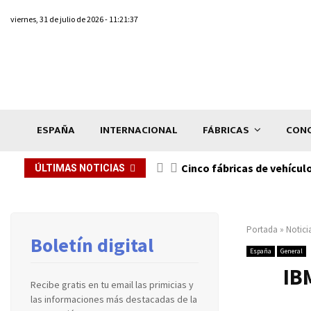
viernes, 31 de julio de 2026 - 11:21:37
ESPAÑA
INTERNACIONAL
FÁBRICAS
CONC
n de...
Cinco fábricas de vehícul
ÚLTIMAS NOTICIAS
Portada
»
Notici
Boletín digital
España
General
IBM
Recibe gratis en tu email las primicias y
las informaciones más destacadas de la