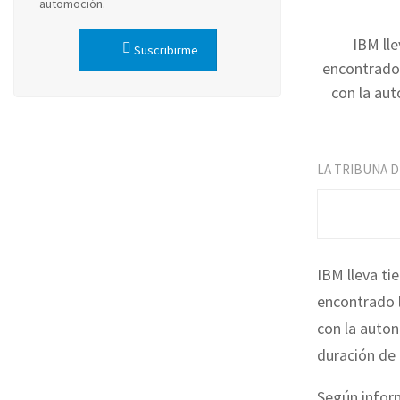
automoción.
IBM ll
Suscribirme
encontrado 
con la aut
LA TRIBUNA 
IBM lleva ti
encontrado l
con la auton
duración de 
Según inform