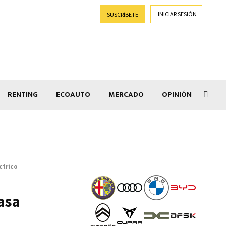
INICIAR SESIÓN
SUSCRÍBETE
RENTING
ECOAUTO
MERCADO
OPINIÓN
Goti
ctrico
casa