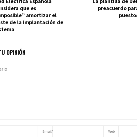
d Eléctrica Española
La plantilla de De
nsidera que es
preacuerdo para
mposible” amortizar el
puesto
ste de la implantación de
istema
U OPINIÓN