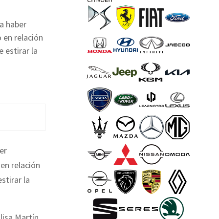
a haber
 en relación
 estirar la
er
 en relación
stirar la
isa Martín,