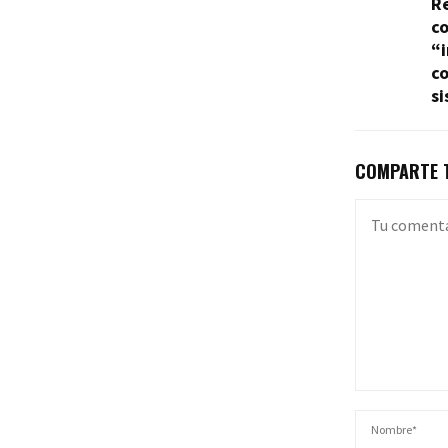
Re
co
“i
co
s
COMPARTE T