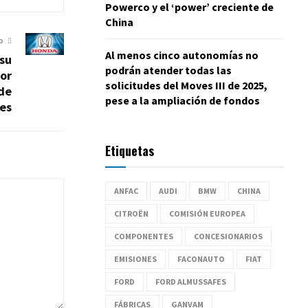
Powerco y el ‘power’ creciente de
China
O
Al menos cinco autonomías no
 su
podrán atender todas las
por
solicitudes del Moves III de 2025,
de
pese a la ampliación de fondos
es
Etiquetas
ANFAC
AUDI
BMW
CHINA
CITROËN
COMISIÓN EUROPEA
COMPONENTES
CONCESIONARIOS
EMISIONES
FACONAUTO
FIAT
FORD
FORD ALMUSSAFES
FÁBRICAS
GANVAM