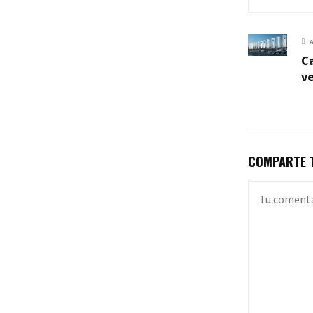
C
v
COMPARTE T