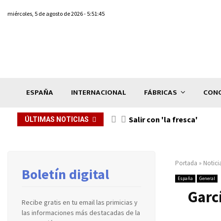
miércoles, 5 de agosto de 2026 - 5:51:45
ESPAÑA
INTERNACIONAL
FÁBRICAS
CONC
Salir con 'la fresca'
ÚLTIMAS NOTICIAS
Portada
»
Notici
Boletín digital
España
General
Garc
Recibe gratis en tu email las primicias y
las informaciones más destacadas de la