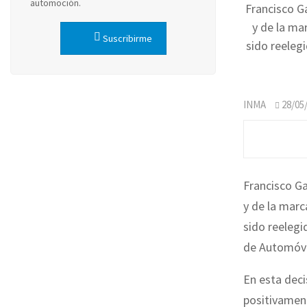
automoción.
Francisco G
y de la ma
Suscribirme
sido reeleg
INMA
28/05
Francisco Ga
y de la mar
sido reeleg
de Automóvi
En esta deci
positivament