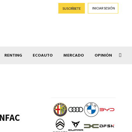
INICIAR SESIÓN
SUSCRÍBETE
RENTING
ECOAUTO
MERCADO
OPINIÓN
Car
ANFAC