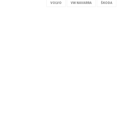
VOLVO
VW NAVARRA
ŠKODA