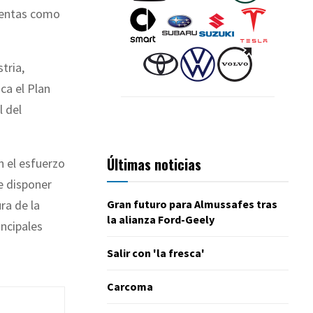
 ventas como
tria,
ca el Plan
l del
Últimas noticias
n el esfuerzo
de disponer
Gran futuro para Almussafes tras
ra de la
la alianza Ford-Geely
incipales
Salir con 'la fresca'
Carcoma