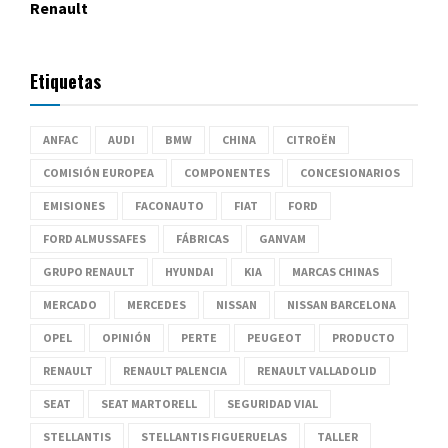
Renault
Etiquetas
ANFAC
AUDI
BMW
CHINA
CITROËN
COMISIÓN EUROPEA
COMPONENTES
CONCESIONARIOS
EMISIONES
FACONAUTO
FIAT
FORD
FORD ALMUSSAFES
FÁBRICAS
GANVAM
GRUPO RENAULT
HYUNDAI
KIA
MARCAS CHINAS
MERCADO
MERCEDES
NISSAN
NISSAN BARCELONA
OPEL
OPINIÓN
PERTE
PEUGEOT
PRODUCTO
RENAULT
RENAULT PALENCIA
RENAULT VALLADOLID
SEAT
SEAT MARTORELL
SEGURIDAD VIAL
STELLANTIS
STELLANTIS FIGUERUELAS
TALLER