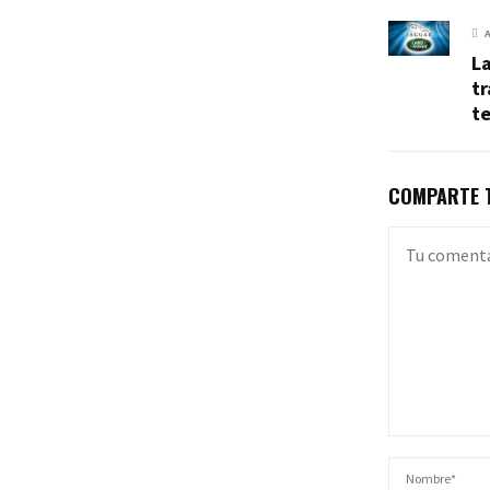
La
tr
te
COMPARTE T