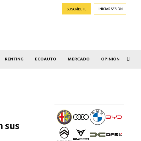
INICIAR SESIÓN
SUSCRÍBETE
RENTING
ECOAUTO
MERCADO
OPINIÓN
Goti
n sus