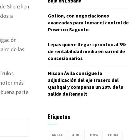
baja en España
s de Shenzhen
idos a
Gotion, con negociaciones
avanzadas para tomar el control de
Powerco Sagunto
igación
Lepas quiere llegar «pronto» al 3%
 aire de las
de rentabilidad media en su red de
concesionarios
ículos
Nissan Ávila consigue la
adjudicación del eje trasero del
 motor más
Qashqai y compensa un 20% de la
 buena parte
salida de Renault
Etiquetas
ANFAC
AUDI
BMW
CHINA