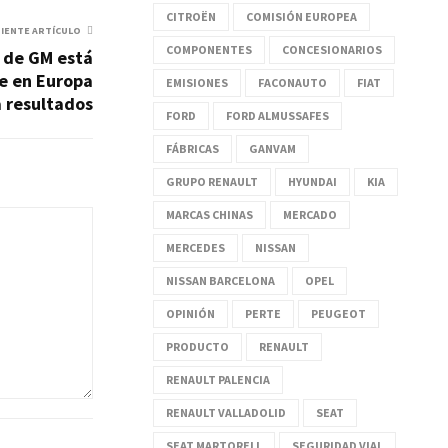
CITROËN
COMISIÓN EUROPEA
UIENTE ARTÍCULO
COMPONENTES
CONCESIONARIOS
 de GM está
e en Europa
EMISIONES
FACONAUTO
FIAT
a resultados
FORD
FORD ALMUSSAFES
FÁBRICAS
GANVAM
GRUPO RENAULT
HYUNDAI
KIA
MARCAS CHINAS
MERCADO
MERCEDES
NISSAN
NISSAN BARCELONA
OPEL
OPINIÓN
PERTE
PEUGEOT
PRODUCTO
RENAULT
RENAULT PALENCIA
RENAULT VALLADOLID
SEAT
SEAT MARTORELL
SEGURIDAD VIAL