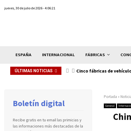
jueves, 30 de julio de 2026 - 4:06:21
ESPAÑA
INTERNACIONAL
FÁBRICAS
CONC
n de...
Cinco fábricas de vehícul
ÚLTIMAS NOTICIAS
Portada
»
Notici
Boletín digital
General
Internaci
Chin
Recibe gratis en tu email las primicias y
las informaciones más destacadas de la