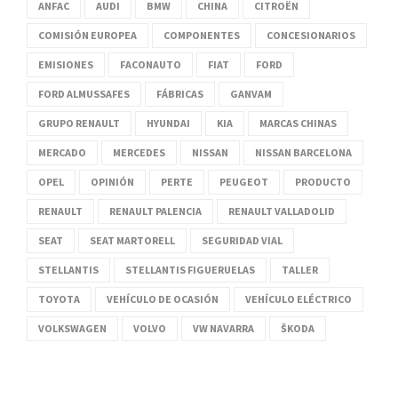
ANFAC
AUDI
BMW
CHINA
CITROËN
COMISIÓN EUROPEA
COMPONENTES
CONCESIONARIOS
EMISIONES
FACONAUTO
FIAT
FORD
FORD ALMUSSAFES
FÁBRICAS
GANVAM
GRUPO RENAULT
HYUNDAI
KIA
MARCAS CHINAS
MERCADO
MERCEDES
NISSAN
NISSAN BARCELONA
OPEL
OPINIÓN
PERTE
PEUGEOT
PRODUCTO
RENAULT
RENAULT PALENCIA
RENAULT VALLADOLID
SEAT
SEAT MARTORELL
SEGURIDAD VIAL
STELLANTIS
STELLANTIS FIGUERUELAS
TALLER
TOYOTA
VEHÍCULO DE OCASIÓN
VEHÍCULO ELÉCTRICO
VOLKSWAGEN
VOLVO
VW NAVARRA
ŠKODA