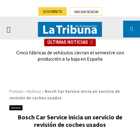
SUSCRÍBETE
INICIAR SESIÓN
PRIMARY
ÚLTIMAS NOTICIAS
MENU
 las
Cinco fábricas de vehículos cierran el semestre con
G
ión
producción a la baja en España
Portada
»
Noticias
»
Bosch Car Service inicia un servicio de
revisión de coches usados
General
Bosch Car Service inicia un servicio de
revisión de coches usados