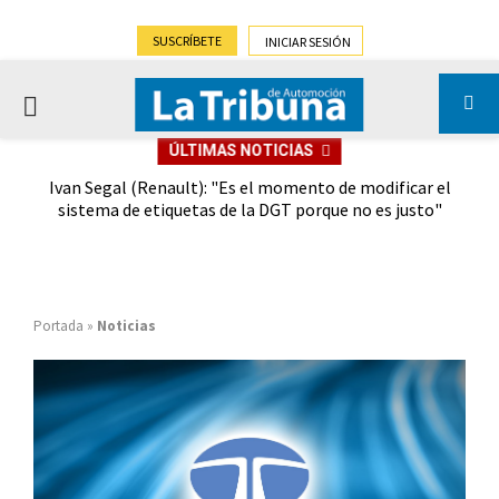
SUSCRÍBETE
INICIAR SESIÓN
PRIMARY
ÚLTIMAS NOTICIAS
MENU
o se
Ivan Segal (Renault): "Es el momento de modificar el
El 
sistema de etiquetas de la DGT porque no es justo"
Portada
»
Noticias