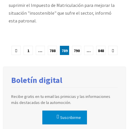
suprimir el Impuesto de Matriculación para mejorar la
situación "insostenible" que sufre el sector, informó
esta patronal.
Paginación
1
…
788
789
790
…
848
de
entradas
Boletín digital
Recibe gratis en tu email las primicias y las informaciones
más destacadas de la automoción.
Suscribirme