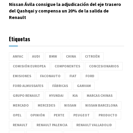
Nissan Ávila consigue la adjudicación del eje trasero
del Qashqai y compensa un 20% de la salida de
Renault
Etiquetas
ANFAC
AUDI
BMW
CHINA
CITROËN
COMISIÓN EUROPEA
COMPONENTES
CONCESIONARIOS
EMISIONES
FACONAUTO
FIAT
FORD
FORD ALMUSSAFES
FÁBRICAS
GANVAM
GRUPO RENAULT
HYUNDAI
KIA
MARCAS CHINAS
MERCADO
MERCEDES
NISSAN
NISSAN BARCELONA
OPEL
OPINIÓN
PERTE
PEUGEOT
PRODUCTO
RENAULT
RENAULT PALENCIA
RENAULT VALLADOLID