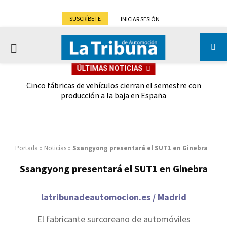
SUSCRÍBETE
INICIAR SESIÓN
PRIMARY
ÚLTIMAS NOTICIAS
MENU
 las
Cinco fábricas de vehículos cierran el semestre con
G
ión
producción a la baja en España
Portada
»
Noticias
»
Ssangyong presentará el SUT1 en Ginebra
Ssangyong presentará el SUT1 en Ginebra
latribunadeautomocion.es / Madrid
El fabricante surcoreano de automóviles