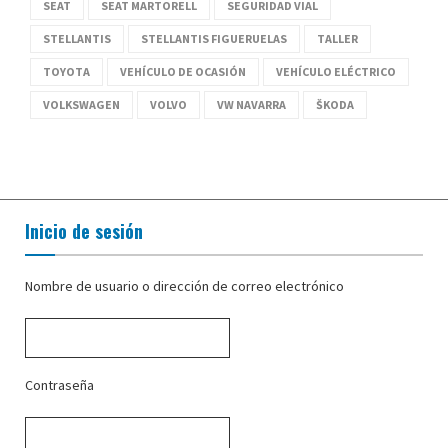
SEAT
SEAT MARTORELL
SEGURIDAD VIAL
STELLANTIS
STELLANTIS FIGUERUELAS
TALLER
TOYOTA
VEHÍCULO DE OCASIÓN
VEHÍCULO ELÉCTRICO
VOLKSWAGEN
VOLVO
VW NAVARRA
ŠKODA
Inicio de sesión
Nombre de usuario o dirección de correo electrónico
Contraseña