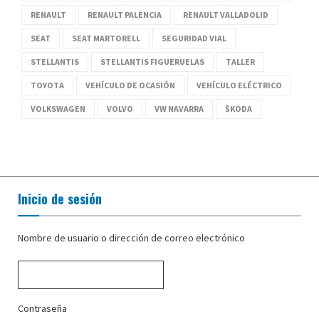
RENAULT
RENAULT PALENCIA
RENAULT VALLADOLID
SEAT
SEAT MARTORELL
SEGURIDAD VIAL
STELLANTIS
STELLANTIS FIGUERUELAS
TALLER
TOYOTA
VEHÍCULO DE OCASIÓN
VEHÍCULO ELÉCTRICO
VOLKSWAGEN
VOLVO
VW NAVARRA
ŠKODA
Inicio de sesión
Nombre de usuario o dirección de correo electrónico
Contraseña