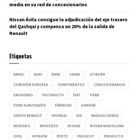
media en su red de concesionarios
Nissan Ávila consigue la adjudicación del eje trasero
del Qashqai y compensa un 20% de la salida de
Renault
Etiquetas
ANFAC
AUDI
BMW
CHINA
CITROËN
COMISIÓN EUROPEA
COMPONENTES
CONCESIONARIOS
EMISIONES
FACONAUTO
FIAT
FORD
FORD ALMUSSAFES
FÁBRICAS
GANVAM
GRUPO RENAULT
HYUNDAI
KIA
MARCAS CHINAS
MERCADO
MERCEDES
NISSAN
NISSAN BARCELONA
OPEL
OPINIÓN
PERTE
PEUGEOT
PRODUCTO