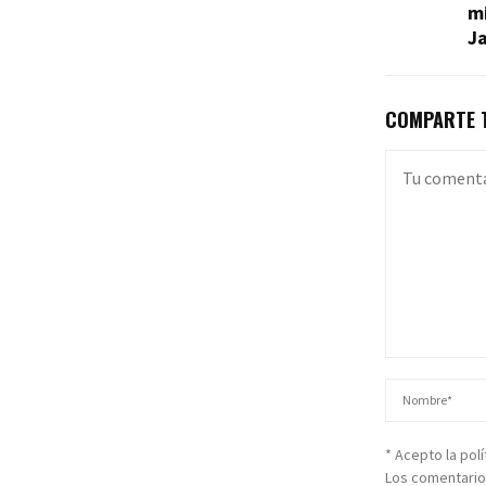
mi
J
COMPARTE T
* Acepto la pol
Los comentario