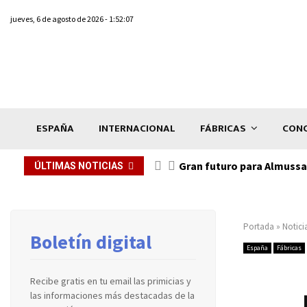
jueves, 6 de agosto de 2026 - 1:52:07
ESPAÑA
INTERNACIONAL
FÁBRICAS
CONC
Gran futuro para Almussaf
ÚLTIMAS NOTICIAS
Portada
»
Notici
Boletín digital
España
Fábricas
Recibe gratis en tu email las primicias y
las informaciones más destacadas de la