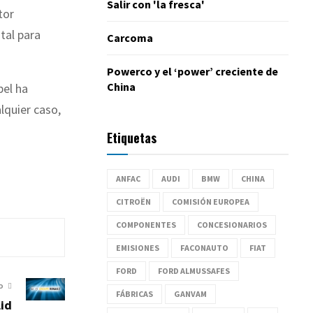
Salir con 'la fresca'
tor
tal para
Carcoma
Powerco y el ‘power’ creciente de
China
bel ha
lquier caso,
Etiquetas
ANFAC
AUDI
BMW
CHINA
CITROËN
COMISIÓN EUROPEA
COMPONENTES
CONCESIONARIOS
EMISIONES
FACONAUTO
FIAT
FORD
FORD ALMUSSAFES
O
FÁBRICAS
GANVAM
lid