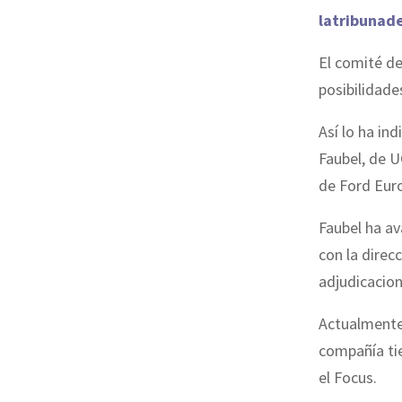
latribunad
El comité d
posibilidade
Así lo ha in
Faubel, de U
de Ford Euro
Faubel ha av
con la direc
adjudicacion
Actualmente 
compañía tie
el Focus.