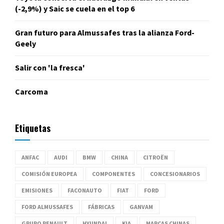
(-2,9%) y Saic se cuela en el top 6
Gran futuro para Almussafes tras la alianza Ford-
Geely
Salir con 'la fresca'
Carcoma
Etiquetas
ANFAC
AUDI
BMW
CHINA
CITROËN
COMISIÓN EUROPEA
COMPONENTES
CONCESIONARIOS
EMISIONES
FACONAUTO
FIAT
FORD
FORD ALMUSSAFES
FÁBRICAS
GANVAM
GRUPO RENAULT
HYUNDAI
KIA
MARCAS CHINAS