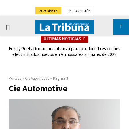
SUSCRÍBETE
INICIAR SESIÓN
PRIMARY
ÚLTIMAS NOTICIAS
MENU
 del
Ford y Geely firman una alianza para producir tres coches
Ren
lt
electrificados nuevos en Almussafes a finales de 2028
Portada
»
Cie Automotive
»
Página 3
Cie Automotive