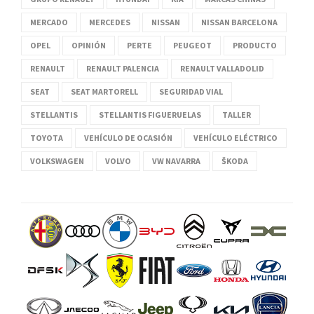
MERCADO
MERCEDES
NISSAN
NISSAN BARCELONA
OPEL
OPINIÓN
PERTE
PEUGEOT
PRODUCTO
RENAULT
RENAULT PALENCIA
RENAULT VALLADOLID
SEAT
SEAT MARTORELL
SEGURIDAD VIAL
STELLANTIS
STELLANTIS FIGUERUELAS
TALLER
TOYOTA
VEHÍCULO DE OCASIÓN
VEHÍCULO ELÉCTRICO
VOLKSWAGEN
VOLVO
VW NAVARRA
ŠKODA