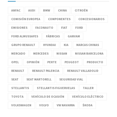
ANFAC
AUDI
BMW
CHINA
CITROËN
COMISIÓN EUROPEA
COMPONENTES
CONCESIONARIOS
EMISIONES
FACONAUTO
FIAT
FORD
FORD ALMUSSAFES
FÁBRICAS
GANVAM
GRUPO RENAULT
HYUNDAI
KIA
MARCAS CHINAS
MERCADO
MERCEDES
NISSAN
NISSAN BARCELONA
OPEL
OPINIÓN
PERTE
PEUGEOT
PRODUCTO
RENAULT
RENAULT PALENCIA
RENAULT VALLADOLID
SEAT
SEAT MARTORELL
SEGURIDAD VIAL
STELLANTIS
STELLANTIS FIGUERUELAS
TALLER
TOYOTA
VEHÍCULO DE OCASIÓN
VEHÍCULO ELÉCTRICO
VOLKSWAGEN
VOLVO
VW NAVARRA
ŠKODA