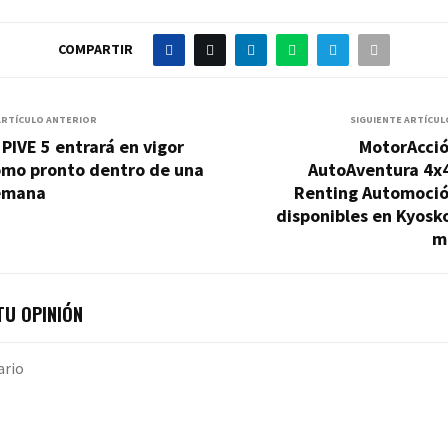
COMPARTIR
ARTÍCULO ANTERIOR
SIGUIENTE ARTÍCUL
 PIVE 5 entrará en vigor
MotorAcció
omo pronto dentro de una
AutoAventura 4x4
emana
Renting Automoció
disponibles en Kyosk
m
U OPINIÓN