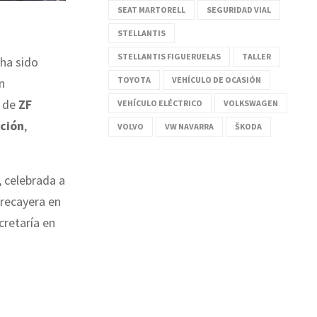
SEAT MARTORELL
SEGURIDAD VIAL
STELLANTIS
STELLANTIS FIGUERUELAS
TALLER
 ha sido
TOYOTA
VEHÍCULO DE OCASIÓN
n
e de
ZF
VEHÍCULO ELÉCTRICO
VOLKSWAGEN
cción
,
VOLVO
VW NAVARRA
ŠKODA
, celebrada a
 recayera en
cretaría en