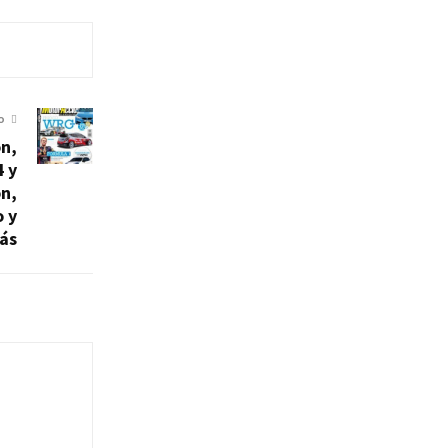
O
n,
 y
n,
o y
ás