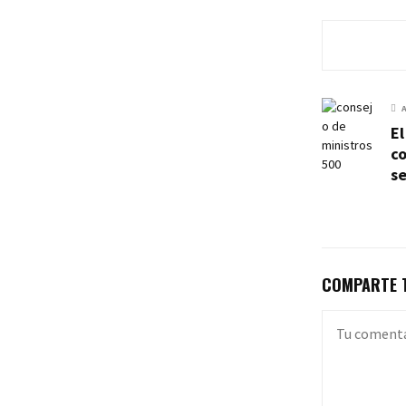
El
c
s
COMPARTE T