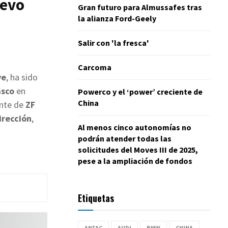
uevo
Gran futuro para Almussafes tras
la alianza Ford-Geely
Salir con 'la fresca'
Carcoma
ve
, ha sido
asco
en
Powerco y el ‘power’ creciente de
China
ente de
ZF
irección
,
Al menos cinco autonomías no
podrán atender todas las
solicitudes del Moves III de 2025,
pese a la ampliación de fondos
Etiquetas
ANFAC
AUDI
BMW
CHINA