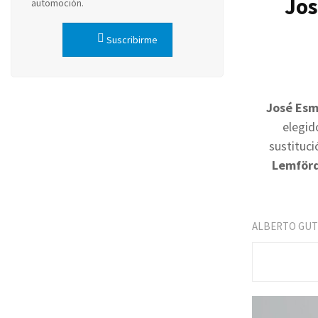
Jos
automoción.
Suscribirme
José Esm
elegid
sustituc
Lemförd
ALBERTO GUT