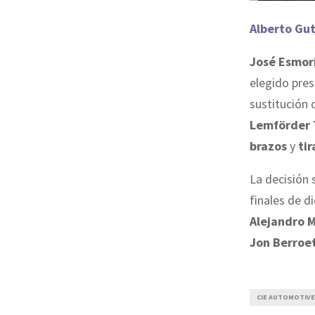
Alberto Gut
José Esmor
elegido pre
sustitución
Lemförder
brazos
y
ti
La decisión 
finales de d
Alejandro 
Jon Berroe
CIE AUTOMOTIVE