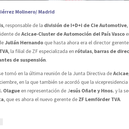
iérrez Molinero/ Madrid
is
, responsable de la
división de I+D+i de Cie Automotive
,
sidente de
Acicae-Cluster de Automoción del País Vasco
e
 de
Julián Hernando
que hasta ahora era el director gerent
 TVA
, la filial de ZF especializada en
rótulas
,
barras de dire
rantes de suspensión
.
se tomó en la última reunión de la Junta Directiva de
Acicae
iciembre, en la que también se acordó que la vicepresidencia
M. Olague
en representación de J
esús Oñate y Hnos.
y la se
ta
, que es ahora el nuevo gerente de
ZF Lemförder TVA
.