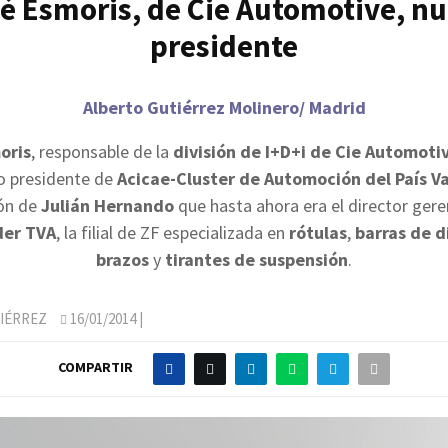
é Esmoris, de Cie Automotive, n
presidente
Alberto Gutiérrez Molinero/ Madrid
oris
, responsable de la
división de I+D+i de Cie Automoti
o presidente de
Acicae-Cluster de Automoción del País V
ión de
Julián Hernando
que hasta ahora era el director ger
er TVA
, la filial de ZF especializada en
rótulas
,
barras de d
brazos
y
tirantes de suspensión
.
IÉRREZ
16/01/2014
|
COMPARTIR