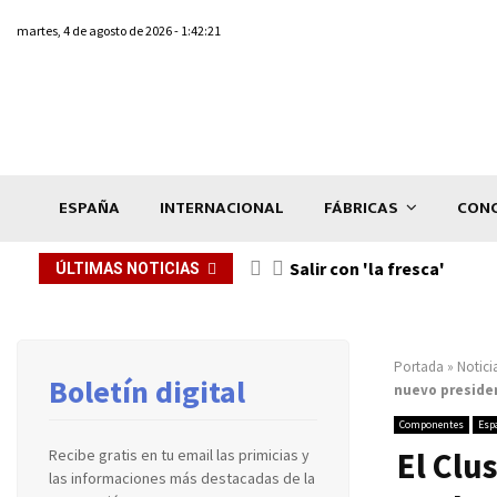
martes, 4 de agosto de 2026 - 1:42:21
ESPAÑA
INTERNACIONAL
FÁBRICAS
CONC
Salir con 'la fresca'
ÚLTIMAS NOTICIAS
Portada
»
Notici
Boletín digital
nuevo preside
Componentes
Esp
El Clu
Recibe gratis en tu email las primicias y
las informaciones más destacadas de la